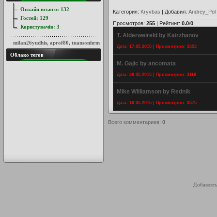
Онлайн всього:
132
Категория
:
Kryvbas
|
Добавил
:
Andrey_Pol
Гостей:
129
Просмотров
:
255
|
Рейтинг
:
0.0
/
0
Користувачів:
3
T. Alderweireld by Kairzhanov
milan26yudhis
,
aprof80
,
tuansonhrm
Дата: 17.05.2015 | Просмотров: 3453
Облако тегов
M. Gajic by ancomata
Дата: 28.05.2015 | Просмотров: 3118
Mike Williamson by Rednik
Дата: 10.05.2015 | Просмотров: 3575
Всего комментариев
:
0
Добавлять