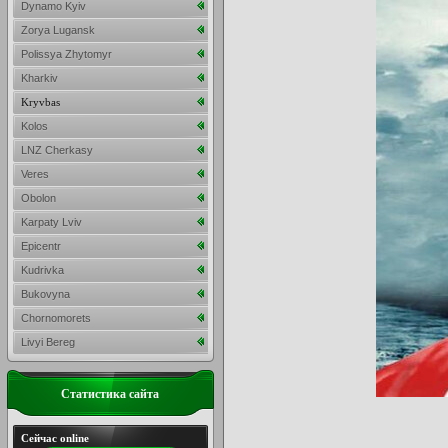
Dynamo Kyiv
Zorya Lugansk
Polissya Zhytomyr
Kharkiv
Kryvbas
Kolos
LNZ Cherkasy
Veres
Obolon
Karpaty Lviv
Epicentr
Kudrivka
Bukovyna
Chornomorets
Livyi Bereg
Статистика сайта
Сейчас online