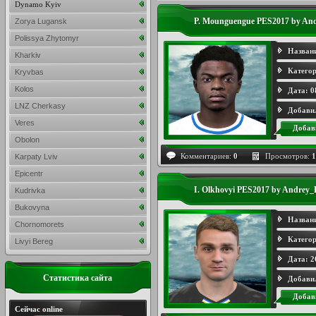
Dynamo Kyiv
P. Mounguengue PES2017 by And
Zorya Lugansk
Polissya Zhytomyr
Назван
Kharkiv
Категор
Kryvbas
Kolos
Дата:
0
LNZ Cherkasy
Добави
Veres
Добав
Obolon
Комментариев:
0
Просмотров:
1
Karpaty Lviv
Epicentr
I. Olkhovyi PES2017 by Andrey_
Kudrivka
Bukovyna
Назван
Chornomorets
Категор
Livyi Bereg
Дата:
2
Статистика сайта
Добави
Добав
Сейчас online