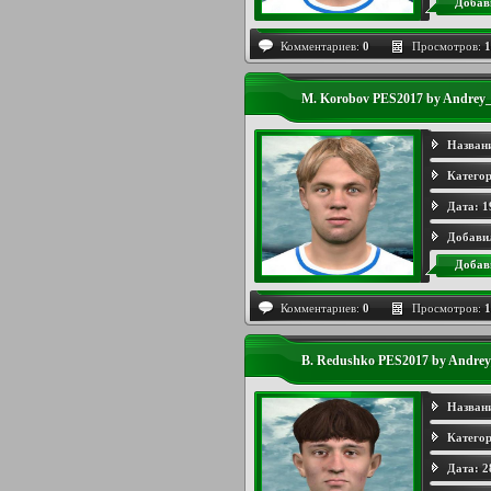
Добав
Комментариев:
0
Просмотров:
1
M. Korobov PES2017 by Andrey_
Назван
Категор
Дата:
1
Добави
Добав
Комментариев:
0
Просмотров:
1
B. Redushko PES2017 by Andrey
Назван
Категор
Дата:
2