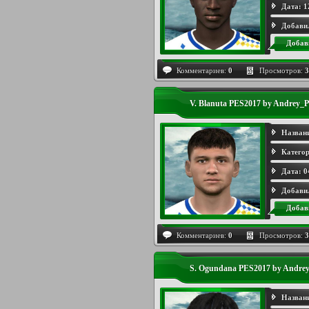
Дата:
1
Добави
Добав
Комментариев:
0
Просмотров:
3
V. Blanuta PES2017 by Andrey_P
Назван
Категор
Дата:
0
Добави
Добав
Комментариев:
0
Просмотров:
3
S. Ogundana PES2017 by Andrey
Назван