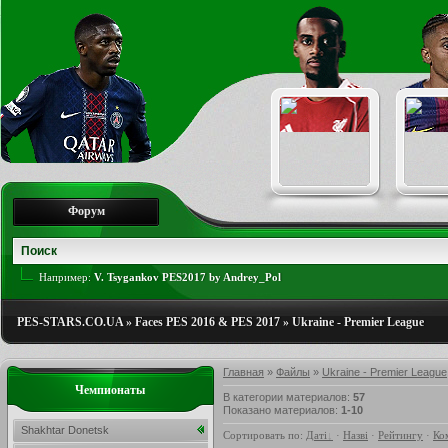
Форум
Например:
V. Tsygankov PES2017 by Andrey_Pol
PES-STARS.CO.UA
»
Faces PES 2016 & PES 2017
»
Ukraine - Premier League
Главная
»
Файлы
»
Ukraine - Premier League
Чемпионаты
В категории материалов
:
57
Показано материалов
:
1-10
Shakhtar Donetsk
Сортировать по
:
Даті
·
Назві
·
Рейтингу
·
Ко