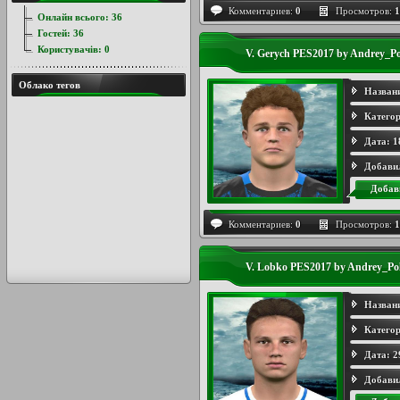
Комментариев:
0
Просмотров:
1
Онлайн всього:
36
Гостей:
36
Користувачів:
0
V. Gerych PES2017 by Andrey_Po
Облако тегов
Назван
Категор
Дата:
1
Добави
Добав
Комментариев:
0
Просмотров:
1
V. Lobko PES2017 by Andrey_Po
Назван
Категор
Дата:
2
Добави