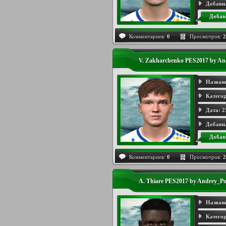
Добави
Добав
Комментариев:
0
Просмотров:
2
V. Zakharchenko PES2017 by An
Назван
Категор
Дата:
2
Добави
Добав
Комментариев:
0
Просмотров:
2
A. Thiare PES2017 by Andrey_Po
Назван
Категор