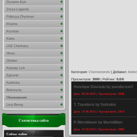
Dynamo Kyiv
Zorya Lugansk
Polissya Zhytomyr
Kharkiv
Kryvbas
Kolos
LNZ Cherkasy
Veres
Obolon
Karpaty Lviv
Категория
:
Chornomorets
|
Добавил
:
Andre
Epicentr
Просмотров
:
3000
|
Рейтинг
:
0.0
/
0
Kudrivka
Henrique Dourado by joanderson7
Bukovyna
Дата: 28.05.2015 | Просмотров: 3338
Chornomorets
T. Tzandaris by Sotirakis
Livyi Bereg
Дата: 19.05.2015 | Просмотров: 2973
Статистика сайта
P. Wernbloom by MarioMilan
Дата: 19.05.2015 | Просмотров: 2885
Сейчас online