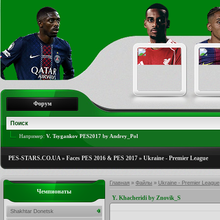
Форум
Например:
V. Tsygankov PES2017 by Andrey_Pol
PES-STARS.CO.UA
»
Faces PES 2016 & PES 2017
»
Ukraine - Premier League
Главная
»
Файлы
»
Ukraine - Premier League
Чемпионаты
Y. Khacheridi by Znovik_S
Shakhtar Donetsk