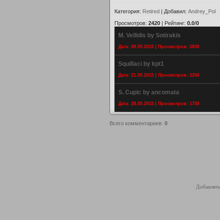
Категория
:
Retired
|
Добавил
:
Andrey_Pol
Просмотров
:
2420
|
Рейтинг
:
0.0
/
0
M. Vellidis by Sotirakis
Дата: 09.05.2015 | Просмотров: 2830
Squillaci by kpt1
Дата: 21.05.2015 | Просмотров: 2268
S. Cupic by ancomata
Дата: 28.05.2015 | Просмотров: 1758
Всего комментариев
:
0
Добавлять