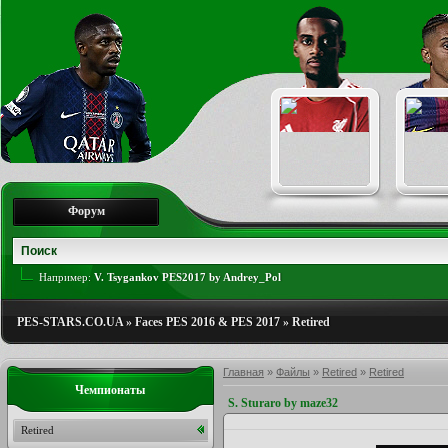
Форум
Например:
V. Tsygankov PES2017 by Andrey_Pol
PES-STARS.CO.UA
»
Faces PES 2016 & PES 2017
»
Retired
Главная
»
Файлы
»
Retired
»
Retired
Чемпионаты
S. Sturaro by maze32
Retired