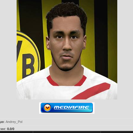
дав
:
Andrey_Pol
тинг
:
0.0
/
0