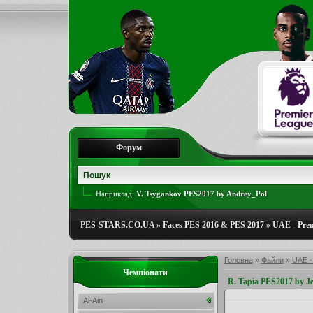
Форум
Наприклад:
V. Tsygankov PES2017 by Andrey_Pol
PES-STARS.CO.UA
»
Faces PES 2016 & PES 2017
»
UAE - Prem
Головна
»
Файли
»
UAE -
Чемпіонати
R. Tapia PES2017 by J
Al-Ain