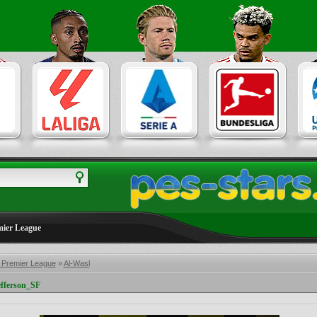
ier League
 Premier League
»
Al-Wasl
efferson_SF