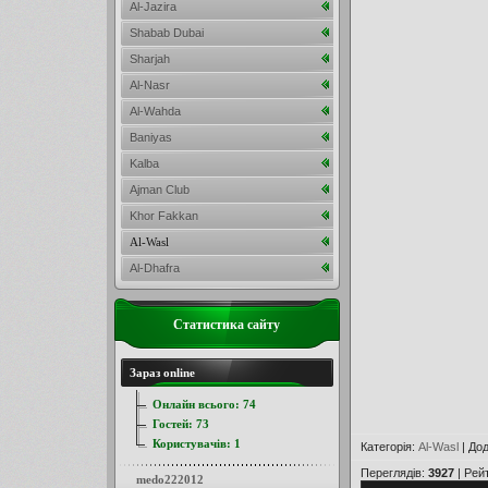
Al-Jazira
Shabab Dubai
Sharjah
Al-Nasr
Al-Wahda
Baniyas
Kalba
Ajman Club
Khor Fakkan
Al-Wasl
Al-Dhafra
Статистика сайту
Зараз online
Онлайн всього:
74
Гостей:
73
Користувачів:
1
Категорія
:
Al-Wasl
|
До
Переглядів
:
3927
|
Рей
medo222012