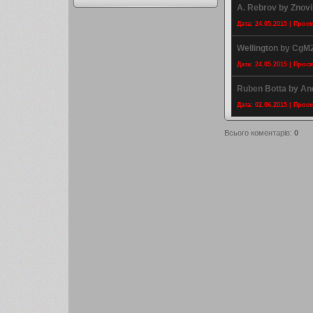
A. Rebrov by Znov
Дата: 24.05.2015 | Прос
Wellington by CgM
Дата: 24.05.2015 | Прос
Ruben Botta by A
Дата: 02.06.2015 | Прос
Всього коментарів
:
0