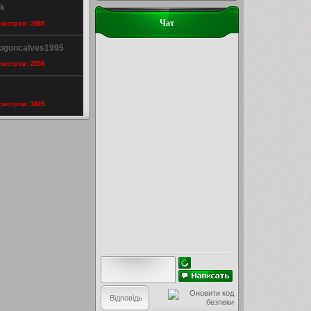
ik
Чат
осмотров: 3589
viogoncalves1995
осмотров: 2556
осмотров: 3829