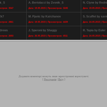
ik_S
A. Bertolacci by Zvonik_S
N. Clyne by Redn
мотров: 3547
Дата: 19.05.2015 | Просмотров: 3245
Дата: 19.05.2015 | Пр
2k7
M. Pjanic by Kairzhanov
S. Scuffet by sa
мотров: 2861
Дата: 19.05.2015 | Просмотров: 4439
Дата: 24.05.2015 | Пр
ndrews
J. Speroni by Shaggy
R. Tapia by Euler
мотров: 2693
Дата: 26.05.2015 | Просмотров: 4511
Дата: 24.05.2015 | Пр
Додавати коментарі можуть лише зареєстровані користувачі.
[
Реєстрація
|
Вхід
]