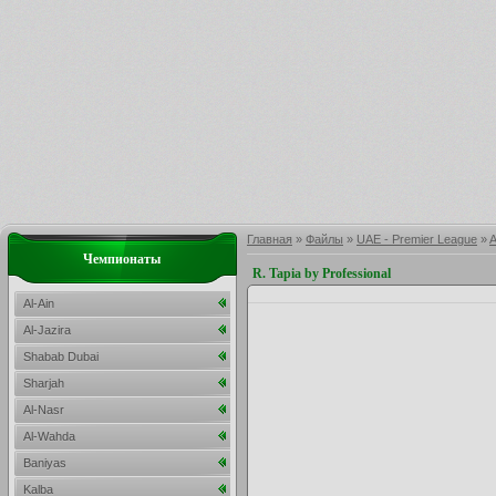
Главная
»
Файлы
»
UAE - Premier League
»
A
Чемпионаты
R. Tapia by Professional
Al-Ain
Al-Jazira
Shabab Dubai
Sharjah
Al-Nasr
Al-Wahda
Baniyas
Kalba