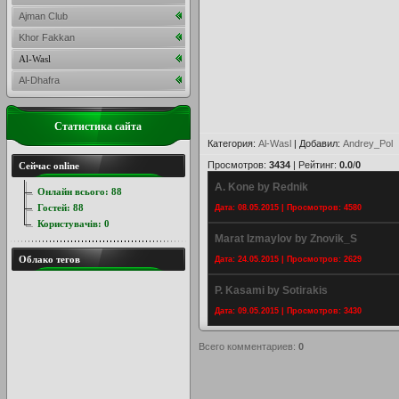
Ajman Club
Khor Fakkan
Al-Wasl
Al-Dhafra
Статистика сайта
Категория
:
Al-Wasl
|
Добавил
:
Andrey_Pol
Просмотров
:
3434
|
Рейтинг
:
0.0
/
0
Сейчас online
A. Kone by Rednik
Онлайн всього:
88
Гостей:
88
Дата: 08.05.2015 | Просмотров: 4580
Користувачів:
0
Marat Izmaylov by Znovik_S
Облако тегов
Дата: 24.05.2015 | Просмотров: 2629
P. Kasami by Sotirakis
Дата: 09.05.2015 | Просмотров: 3430
Всего комментариев
:
0