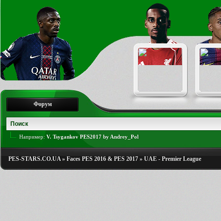
Форум
Например:
V. Tsygankov PES2017 by Andrey_Pol
PES-STARS.CO.UA
»
Faces PES 2016 & PES 2017
»
UAE - Premier League