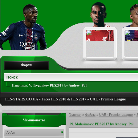
Форум
Например:
V. Tsygankov PES2017 by Andrey_Pol
PES-STARS.CO.UA
»
Faces PES 2016 & PES 2017
»
UAE - Premier League
Главная
»
Файлы
»
UAE - Premier League
»
Чемпионаты
N. Maksimovic PES2017 by Andrey_Pol
Al-Ain