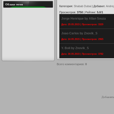
Облако тегов
Категория
:
Shabab Dubai
|
Добавил
:
Andre
Просмотров
:
3750
|
Рейтинг
:
5.0
/
1
Jorge Henrique by Allan Souza
Дата: 29.05.2015 | Просмотров: 3329
Joao Carlos by Znovik_S
Дата: 24.05.2015 | Просмотров: 2965
Y. Boli by Znovik_S
Дата: 30.05.2015 | Просмотров: 3782
Всего комментариев
:
0
Добавлять