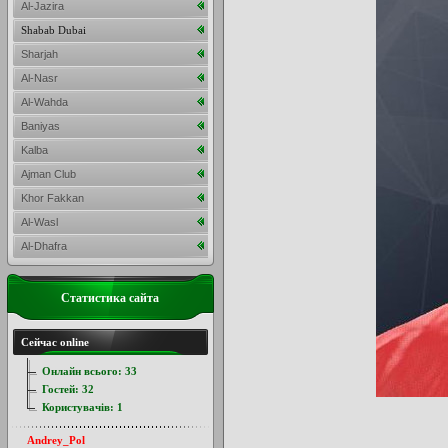
Al-Jazira
Shabab Dubai
Sharjah
Al-Nasr
Al-Wahda
Baniyas
Kalba
Ajman Club
Khor Fakkan
Al-Wasl
Al-Dhafra
Статистика сайта
Сейчас online
Онлайн всього:
33
Гостей:
32
Користувачів:
1
Andrey_Pol