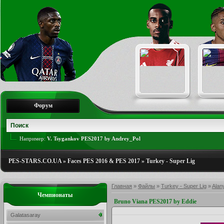
Форум
Например:
V. Tsygankov PES2017 by Andrey_Pol
PES-STARS.CO.UA
»
Faces PES 2016 & PES 2017
»
Turkey - Super Lig
Главная
»
Файлы
»
Turkey - Super Lig
»
Alan
Чемпионаты
Bruno Viana PES2017 by Eddie
Galatasaray