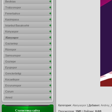
Besiktas
Trabzonspor
Fenerbahce
Kasimpasa
Istanbul Basaksehir
Konyaspor
Alanyaspor
Gaziantep
Rizespor
Samsunspor
Goztepe
Eyupspor
Genclerbirligi
Kocaelispor
Erzurumspor
Corum
Amed
Категория
:
Alanyaspor
|
Добавил
:
Andrey_P
Статистика сайта
Просмотров
:
1581
|
Рейтинг
:
0.0
/
0