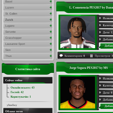
Basel
L. Comenencia PES2017 by Dann
Luzern
St. Gallen
Назван
Zurich
Категор
Lugano
Servette
Дата:
1
Grasshopper
Добави
Lausanne-Sport
Добав
Sion
Комментариев:
0
Просмотров:
3
Thun
Jorge Segura PES2017 by MS
Статистика сайта
Назван
Сейчас online
Категор
Онлайн всього:
43
Гостей:
42
Дата:
0
Користувачів:
1
Добави
yhueboy
Добав
Облако тегов