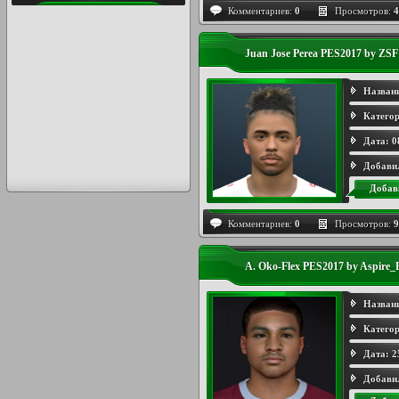
Комментариев:
0
Просмотров:
4
Juan Jose Perea PES2017 by ZSF
Назван
Категор
Дата:
0
Добави
Добав
Комментариев:
0
Просмотров:
9
A. Oko-Flex PES2017 by Aspire_
Назван
Категор
Дата:
2
Добави