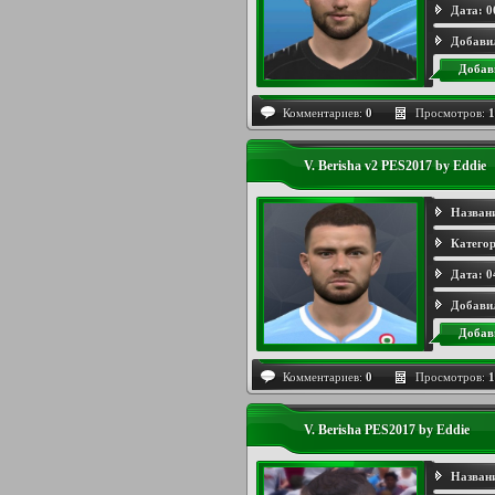
Дата:
0
Добави
Добав
Комментариев:
0
Просмотров:
1
V. Berisha v2 PES2017 by Eddie
Назван
Категор
Дата:
0
Добави
Добав
Комментариев:
0
Просмотров:
1
V. Berisha PES2017 by Eddie
Назван