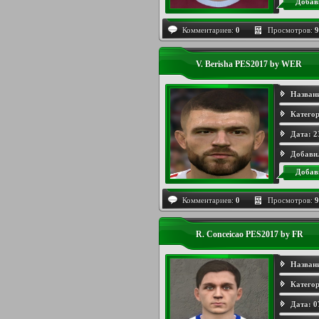
Добав
Комментариев:
0
Просмотров:
9
V. Berisha PES2017 by WER
Назван
Категор
Дата:
2
Добави
Добав
Комментариев:
0
Просмотров:
9
R. Conceicao PES2017 by FR
Назван
Категор
Дата:
0