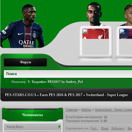
Форум
Например:
V. Tsygankov PES2017 by Andrey_Pol
PES-STARS.CO.UA
»
Faces PES 2016 & PES 2017
»
Switzerland - Super League
Главная
»
Файлы
»
Switzerland - Super Leag
Чемпионаты
В категории материалов
:
11
Показано материалов
:
1-10
Young Boys
Сортировать по
:
Даті
·
Назві
·
Рейтингу
·
Ко