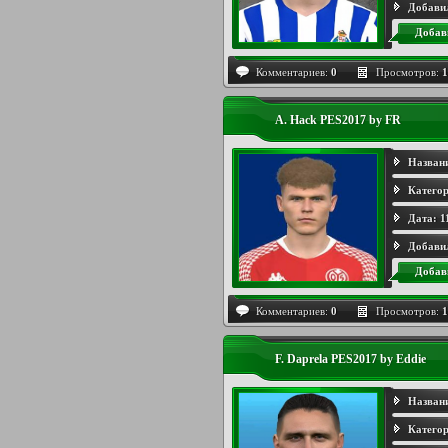
Добави
Добав
Комментариев:
0
Просмотров:
1
A. Hack PES2017 by FR
Назван
Категор
Дата:
1
Добави
Добав
Комментариев:
0
Просмотров:
1
F. Daprela PES2017 by Eddie
Назван
Категор