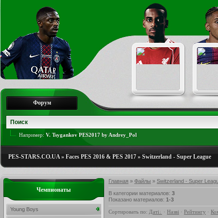
Форум
Например:
V. Tsygankov PES2017 by Andrey_Pol
PES-STARS.CO.UA
»
Faces PES 2016 & PES 2017
»
Switzerland - Super League
Главная
»
Файлы
»
Switzerland - Super Leag
Чемпионаты
В категории материалов
:
3
Показано материалов
:
1-3
Young Boys
Сортировать по
:
Даті
·
Назві
·
Рейтингу
·
Ко