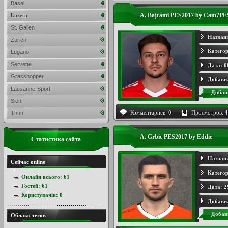
Basel
A. Bajrami PES2017 by Cam7PE
Luzern
St. Gallen
Назван
Zurich
Категор
Lugano
Servette
Дата:
0
Grasshopper
Добави
Lausanne-Sport
Добав
Sion
Комментариев:
0
Просмотров:
4
Thun
A. Grbic PES2017 by Eddie
Статистика сайта
Назван
Сейчас online
Категор
Онлайн всього:
61
Гостей:
61
Дата:
2
Користувачів:
0
Добави
Добав
Облако тегов