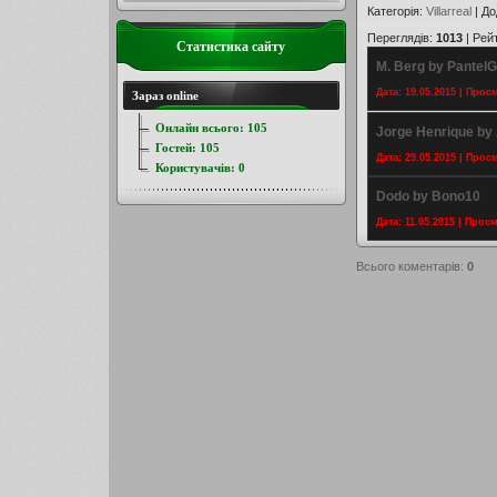
Категорія
:
Villarreal
|
До
Переглядів
:
1013
|
Рей
Статистика сайту
M. Berg by Pantel
Дата: 19.05.2015 | Прос
Зараз online
Онлайн всього:
105
Jorge Henrique by 
Гостей:
105
Дата: 29.05.2015 | Прос
Користувачів:
0
Dodo by Bono10
Дата: 11.05.2015 | Прос
Всього коментарів
:
0