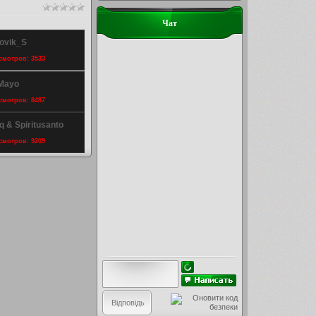
Чат
novik_S
осмотров: 3533
 Mayo
осмотров: 8487
q & Spiritusanto
осмотров: 9209