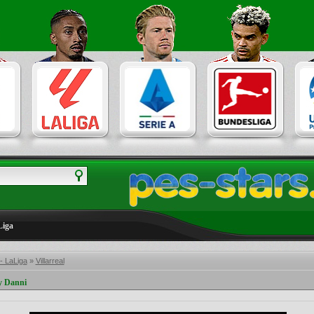
Liga
- LaLiga
»
Villarreal
y Danni