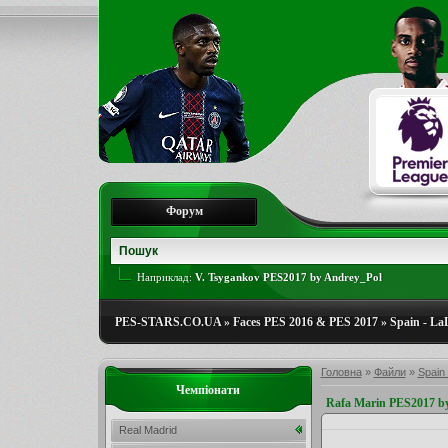
Форум
Наприклад:
V. Tsygankov PES2017 by Andrey_Pol
PES-STARS.CO.UA
»
Faces PES 2016 & PES 2017
»
Spain - La
Головна
»
Файли
»
Spain 
Чемпіонати
Rafa Marin PES2017 b
Real Madrid