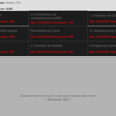
дав
:
Andrey_Pol
тинг
:
0.0
/
0
J. Aurternetxe by
G7
J. Ananidze by Z
saviogoncalves1995
мотров: 3489
Дата: 24.05.2015 | Пр
Дата: 13.05.2015 | Просмотров: 3124
Allan Souza
Ronaldinho by Jack
A. Griezmann by
мотров: 3329
Дата: 21.05.2015 | Просмотров: 9946
Дата: 28.05.2015 | Пр
C. Gardner by Rednik
P. Pogba by mysti
мотров: 2973
Дата: 10.05.2015 | Просмотров: 4437
Дата: 24.05.2015 | Пр
Додавати коментарі можуть лише зареєстровані користувачі.
[
Реєстрація
|
Вхід
]