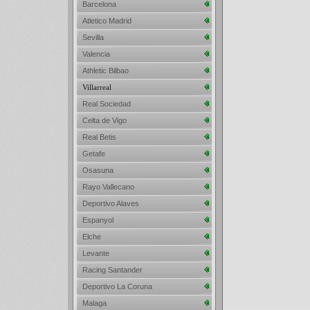
Barcelona
Atletico Madrid
Sevilla
Valencia
Athletic Bilbao
Villarreal
Real Sociedad
Celta de Vigo
Real Betis
Getafe
Osasuna
Rayo Vallecano
Deportivo Alaves
Espanyol
Elche
Levante
Racing Santander
Deportivo La Coruna
Malaga