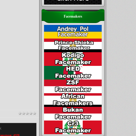
Facemakers
k
осмотров: 4328