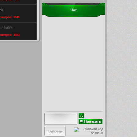
ck
Чат
осмотров: 9946
otirakis
осмотров: 3093