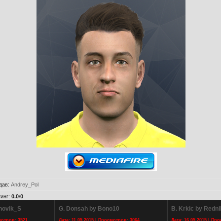
дав
:
Andrey_Pol
инг
:
0.0
/
0
novik_S
G. Donsah by Bono10
B. Krkic by Redni
мотров: 3521
Дата: 11.05.2015 | Просмотров: 3064
Дата: 16.05.2015 | Пр