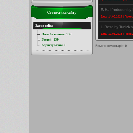
E. Hallfredsson by
Статистика сайту
Дата: 14.05.2015 | Прос
Зараз online
L. Rose by Tunizizo
Онлайн всього:
139
Дата: 10.05.2015 | Прос
Гостей:
139
Користувачів:
0
Всього коментарів
:
0