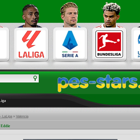
Liga
- LaLiga
»
Valencia
 Eddie