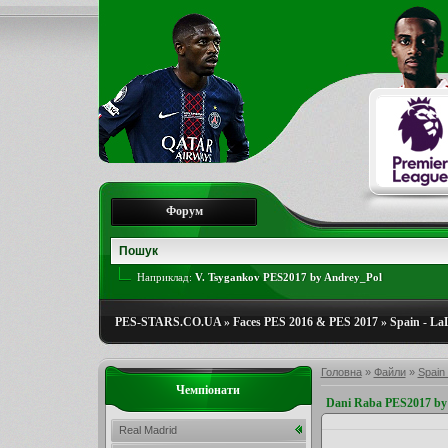
Форум
Наприклад:
V. Tsygankov PES2017 by Andrey_Pol
PES-STARS.CO.UA
»
Faces PES 2016 & PES 2017
»
Spain - La
Головна
»
Файли
»
Spain 
Чемпіонати
Dani Raba PES2017 by
Real Madrid