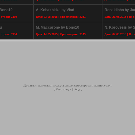
 Bono10
A. Kobakhidze by Vlad
Ronaldinho by Ja
мотров: 2489
Дата: 23.05.2015 | Просмотров: 2351
Дата: 21.05.2015 | Пр
u
M. Maccarone by Bono10
N. Korovesis by S
мотров: 4944
Дата: 14.05.2015 | Просмотров: 2149
Дата: 07.05.2015 | Пр
Додавати коментарі можуть лише зареєстровані користувачі.
[
Реєстрація
|
Вхід
]