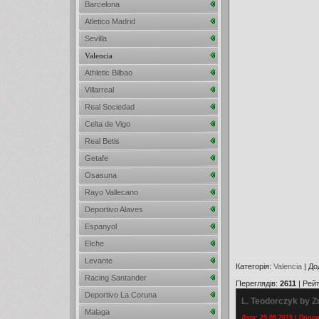
Barcelona
Atletico Madrid
Sevilla
Valencia
Athletic Bilbao
Villarreal
Real Sociedad
Celta de Vigo
Real Betis
Getafe
Osasuna
Rayo Vallecano
Deportivo Alaves
Espanyol
Elche
Levante
Категорія
:
Valencia
|
До
Racing Santander
Переглядів
:
2611
|
Рейт
Deportivo La Coruna
L. Teodorczyk by Z
Malaga
Дата: 29.05.2015 | Прос