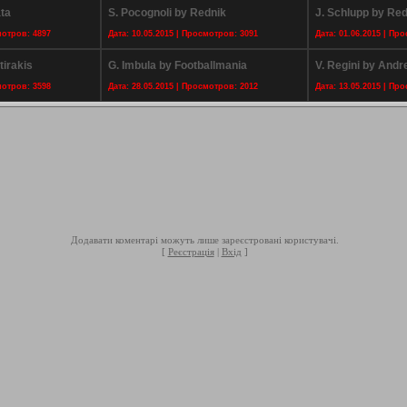
ta
S. Pocognoli by Rednik
J. Schlupp by Red
мотров: 4897
Дата: 10.05.2015 | Просмотров: 3091
Дата: 01.06.2015 | Пр
tirakis
G. Imbula by Footballmania
V. Regini by And
мотров: 3598
Дата: 28.05.2015 | Просмотров: 2012
Дата: 13.05.2015 | Пр
Додавати коментарі можуть лише зареєстровані користувачі.
[
Реєстрація
|
Вхід
]