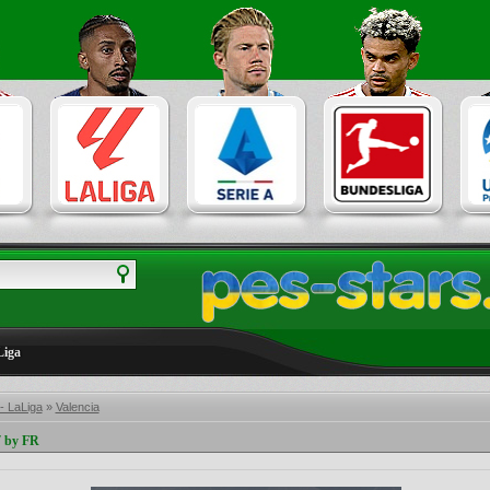
Liga
- LaLiga
»
Valencia
7 by FR