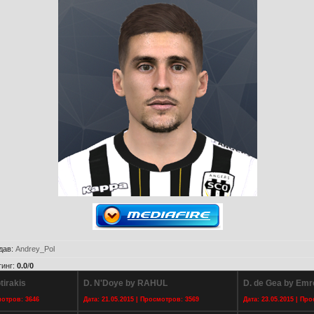
дав
:
Andrey_Pol
тинг
:
0.0
/
0
tirakis
D. N'Doye by RAHUL
D. de Gea by Emr
мотров: 3646
Дата: 21.05.2015 | Просмотров: 3569
Дата: 23.05.2015 | Пр