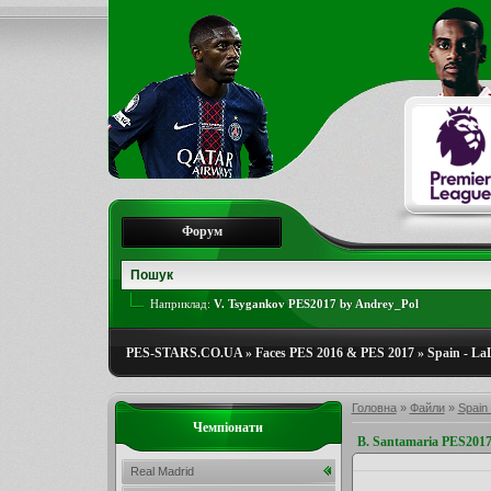
Форум
Наприклад:
V. Tsygankov PES2017 by Andrey_Pol
PES-STARS.CO.UA
»
Faces PES 2016 & PES 2017
»
Spain - La
Головна
»
Файли
»
Spain 
Чемпіонати
B. Santamaria PES201
Real Madrid