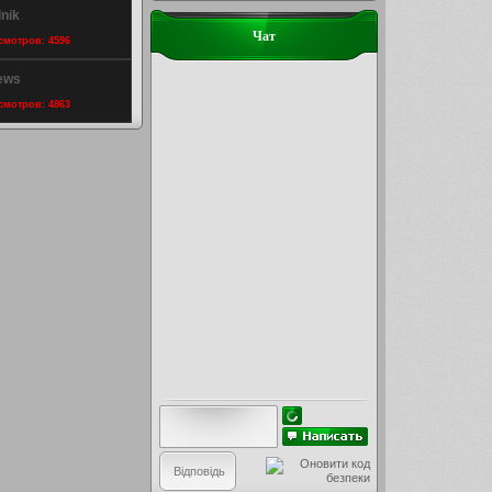
nik
Чат
осмотров: 4596
rews
осмотров: 4863