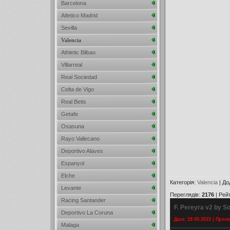
Barcelona
Atletico Madrid
Sevilla
Valencia
Athletic Bilbao
Villarreal
Real Sociedad
Celta de Vigo
Real Betis
Getafe
Osasuna
Rayo Vallecano
Deportivo Alaves
Espanyol
Elche
Категорія
:
Valencia
|
До
Levante
Переглядів
:
2176
|
Рей
Racing Santander
F. Pereyra v2 by So
Deportivo La Coruna
Дата: 19.05.2015 | Прос
Malaga