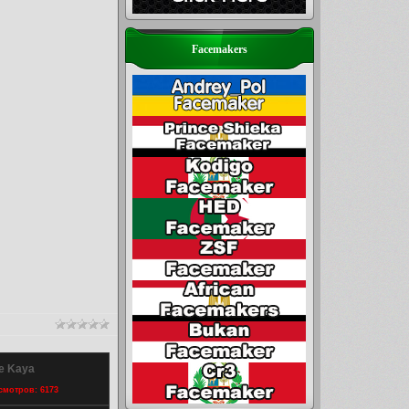
Facemakers
e Kaya
осмотров: 6173