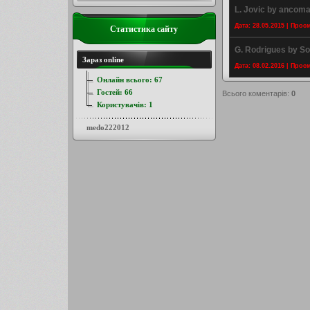
L. Jovic by ancoma
Дата: 28.05.2015 | Прос
Статистика сайту
G. Rodrigues by So
Зараз online
Дата: 08.02.2016 | Прос
Онлайн всього:
67
Гостей:
66
Всього коментарів
:
0
Користувачів:
1
medo222012