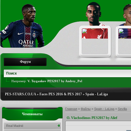
Форум
Например:
V. Tsygankov PES2017 by Andrey_Pol
PES-STARS.CO.UA
»
Faces PES 2016 & PES 2017
»
Spain - LaLiga
Главная
»
Файлы
»
Spain - LaLiga
»
Sevilla
Чемпионаты
O. Vlachodimos PES2017 by Alief
Real Madrid