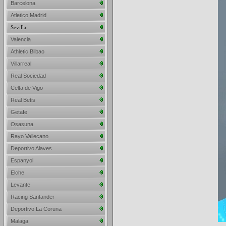
Barcelona
Atletico Madrid
Sevilla
Valencia
Athletic Bilbao
Villarreal
Real Sociedad
Celta de Vigo
Real Betis
Getafe
Osasuna
Rayo Vallecano
Deportivo Alaves
Espanyol
Elche
Levante
Racing Santander
Deportivo La Coruna
Malaga