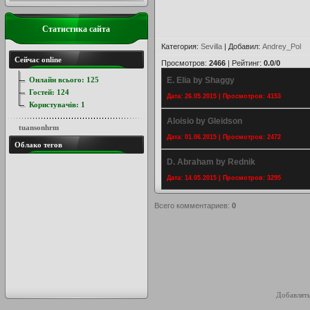
Статистика сайта
Категория
:
Sevilla
|
Добавил
:
Andrey_Pol
Сейчас online
Просмотров
:
2466
|
Рейтинг
:
0.0
/
0
Онлайн всього:
125
E. Elia by Shaggy
Гостей:
124
Дата: 26.05.2015 | Просмотров: 4153
Користувачів:
1
Aloisio by Gleidson
tuansonhrm
Дата: 01.06.2015 | Просмотров: 2472
Облако тегов
D. Abraham by Rednik
Дата: 14.05.2015 | Просмотров: 3295
Всего комментариев
:
0
Добавлять