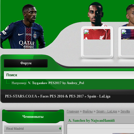
Форум
Например:
V. Tsygankov PES2017 by Andrey_Pol
PES-STARS.CO.UA
»
Faces PES 2016 & PES 2017
»
Spain - LaLiga
Главная
»
Файлы
»
Spain - LaLiga
»
Sevilla
Чемпионаты
A. Sanchez by NajwanHamidi
Real Madrid