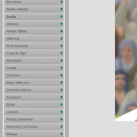
Barcelona
Atletico Madrid
Sevilla
Valencia
Athletic Bilbao
Villarreal
Real Sociedad
Celta de Vigo
Real Betis
Getafe
Osasuna
Rayo Vallecano
Deportivo Alaves
Espanyol
Elche
Levante
Racing Santander
Deportivo La Coruna
Malaga