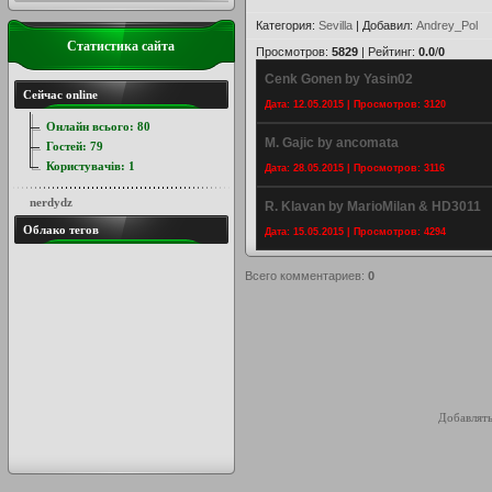
Категория
:
Sevilla
|
Добавил
:
Andrey_Pol
Статистика сайта
Просмотров
:
5829
|
Рейтинг
:
0.0
/
0
Cenk Gonen by Yasin02
Сейчас online
Дата: 12.05.2015 | Просмотров: 3120
Онлайн всього:
80
M. Gajic by ancomata
Гостей:
79
Користувачів:
1
Дата: 28.05.2015 | Просмотров: 3116
nerdydz
R. Klavan by MarioMilan & HD3011
Облако тегов
Дата: 15.05.2015 | Просмотров: 4294
Всего комментариев
:
0
Добавлять