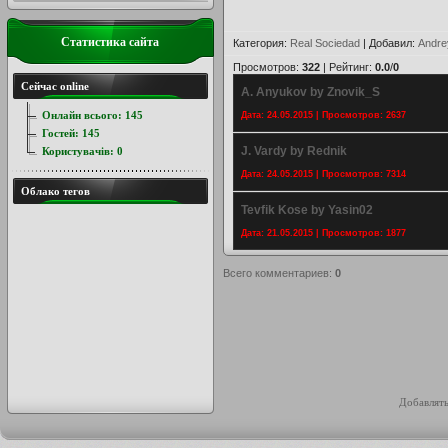
Статистика сайта
Категория
:
Real Sociedad
|
Добавил
:
Andre
Просмотров
:
322
|
Рейтинг
:
0.0
/
0
Сейчас online
A. Anyukov by Znovik_S
Онлайн всього:
145
Дата: 24.05.2015 | Просмотров: 2637
Гостей:
145
J. Vardy by Rednik
Користувачів:
0
Дата: 24.05.2015 | Просмотров: 7314
Облако тегов
Tevfik Kose by Yasin02
Дата: 21.05.2015 | Просмотров: 1877
Всего комментариев
:
0
Добавлять