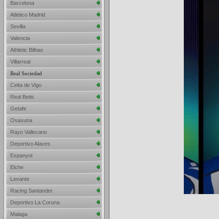
Barcelona
Atletico Madrid
Sevilla
Valencia
Athletic Bilbao
Villarreal
Real Sociedad
Celta de Vigo
Real Betis
Getafe
Osasuna
Rayo Vallecano
Deportivo Alaves
Espanyol
Elche
Levante
Racing Santander
Deportivo La Coruna
Malaga