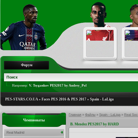
Форум
Например:
V. Tsygankov PES2017 by Andrey_Pol
PES-STARS.CO.UA
»
Faces PES 2016 & PES 2017
»
Spain - LaLiga
Главная
»
Файлы
»
Spain - LaLiga
»
Real Soc
Чемпионаты
B. Mendez PES2017 by HARD
Real Madrid