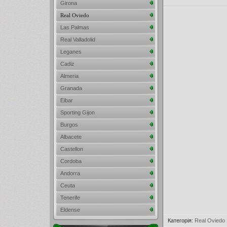
Girona
Real Oviedo
Las Palmas
Real Valladolid
Leganes
Cadiz
Almeria
Granada
Eibar
Sporting Gijon
Burgos
Albacete
Castellon
Cordoba
Andorra
Ceuta
Tenerife
Eldense
Категорія
:
Real Oviedo