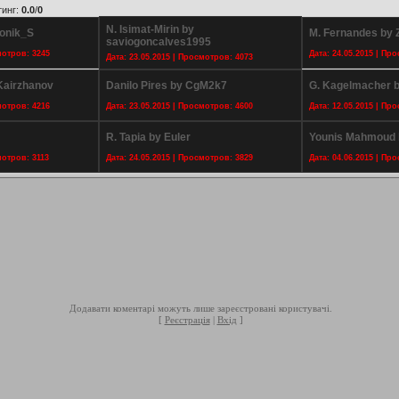
тинг
:
0.0
/
0
N. Isimat-Mirin by
vonik_S
M. Fernandes by 
saviogoncalves1995
мотров: 3245
Дата: 24.05.2015 | Пр
Дата: 23.05.2015 | Просмотров: 4073
Kairzhanov
Danilo Pires by CgM2k7
G. Kagelmacher b
мотров: 4216
Дата: 23.05.2015 | Просмотров: 4600
Дата: 12.05.2015 | Пр
R. Tapia by Euler
Younis Mahmoud b
мотров: 3113
Дата: 24.05.2015 | Просмотров: 3829
Дата: 04.06.2015 | Пр
Додавати коментарі можуть лише зареєстровані користувачі.
[
Реєстрація
|
Вхід
]