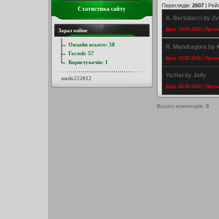
Переглядів
:
2607
|
Рей
Статистика сайту
A. Bertolacci by Z
Дата: 19.05.2015 | Прос
Зараз online
Онлайн всього:
58
R. Mandragora by 
Гостей:
57
Дата: 13.02.2016 | Прос
Користувачів:
1
Yu Hai by Jelly
medo222012
Дата: 26.05.2015 | Прос
Всього коментарів
:
0