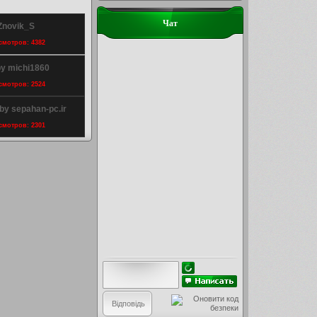
Чат
Znovik_S
осмотров: 4382
y michi1860
осмотров: 2524
y sepahan-pc.ir
осмотров: 2301