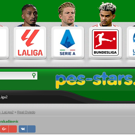
Liga2
- LaLiga2
»
Real Oviedo
ovukadinovic