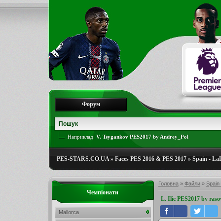
Форум
Наприклад:
V. Tsygankov PES2017 by Andrey_Pol
PES-STARS.CO.UA
»
Faces PES 2016 & PES 2017
»
Spain - La
Головна
»
Файли
»
Spain 
Чемпіонати
L. Ilic PES2017 by ras
Mallorca