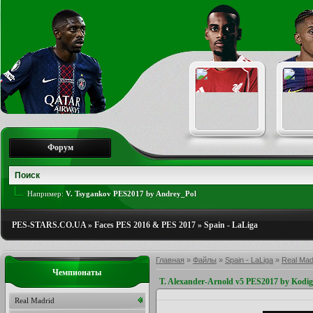
Форум
Например:
V. Tsygankov PES2017 by Andrey_Pol
PES-STARS.CO.UA
»
Faces PES 2016 & PES 2017
»
Spain - LaLiga
Главная
»
Файлы
»
Spain - LaLiga
»
Real Mad
Чемпионаты
T. Alexander-Arnold v5 PES2017 by Kodi
Real Madrid