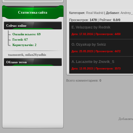
Статистика сайта
Категория
:
Real Madrid
|
Добавил
:
Andrey_
Просмотров
:
1478
|
Рейтинг
:
0.0
/
0
Сейчас online
E. Velazquez by Rednik
Онлайн всього:
69
Дата: 17.02.2016 | Просмотров: 4450
Гостей:
67
O. Ozyakup by Sekiz
Користувачів:
2
Дата: 25.05.2015 | Просмотров: 4472
tuansonttk
,
milan26yudhis
A. Lacazette by Znovik_S
Облако тегов
Дата: 13.05.2015 | Просмотров: 3573
Всего комментариев
:
0
Добавлять