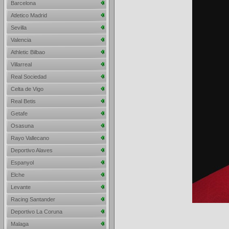
Barcelona
Atletico Madrid
Sevilla
Valencia
Athletic Bilbao
Villarreal
Real Sociedad
Celta de Vigo
Real Betis
Getafe
Osasuna
Rayo Vallecano
Deportivo Alaves
Espanyol
Elche
Levante
Racing Santander
Deportivo La Coruna
Malaga