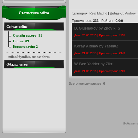
Статистика сайта
Категория
:
Real Madrid
|
Добавил
:
Andrey_
Просмотров
:
331
|
Рейтинг
:
0.0
/
0
Сейчас online
D. Glushakov by Znovik_S
Онлайн всього:
91
Дата: 24.05.2015 | Просмотров: 4195
Гостей:
89
Koray Altinay by Yasin02
Користувачів:
2
Дата: 21.05.2015 | Просмотров: 2370
milan26yudhis
,
tuansonhrm
W. Ben Yedder by Zikri
Облако тегов
Дата: 21.05.2015 | Просмотров: 3701
Всего комментариев
:
0
Добавлять