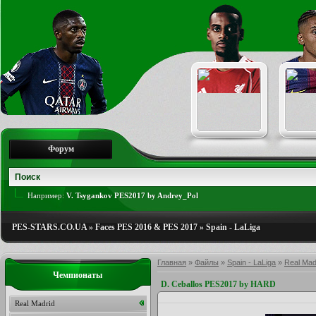
Форум
Например:
V. Tsygankov PES2017 by Andrey_Pol
PES-STARS.CO.UA
»
Faces PES 2016 & PES 2017
»
Spain - LaLiga
Главная
»
Файлы
»
Spain - LaLiga
»
Real Mad
Чемпионаты
D. Ceballos PES2017 by HARD
Real Madrid