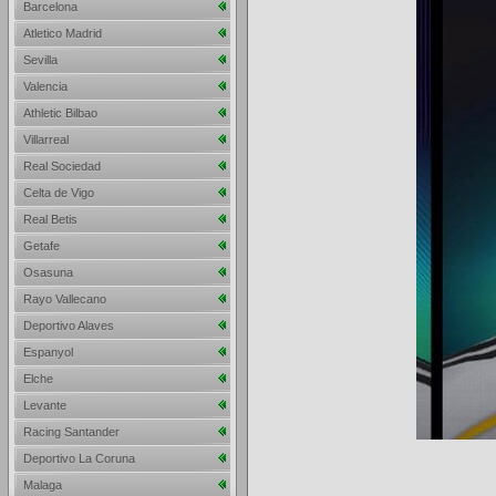
Barcelona
Atletico Madrid
Sevilla
Valencia
Athletic Bilbao
Villarreal
Real Sociedad
Celta de Vigo
Real Betis
Getafe
Osasuna
Rayo Vallecano
Deportivo Alaves
Espanyol
Elche
Levante
Racing Santander
Deportivo La Coruna
Malaga