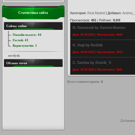
Статистика сайта
Категория
:
Real Madrid
|
Добавил
:
Andrey_
Просмотров
:
451
|
Рейтинг
:
0.0
/
0
Сейчас online
N. Otamendi by Sameh Momen
Онлайн всього:
44
Дата: 25.05.2015 | Просмотров: 6206
Гостей:
43
K. Vogt by Rednik
Користувачів:
1
Дата: 24.05.2015 | Просмотров: 3913
nerdydz
C. Samba by Znovik_S
Облако тегов
Дата: 24.05.2015 | Просмотров: 3341
Всего комментариев
:
0
Добавлять