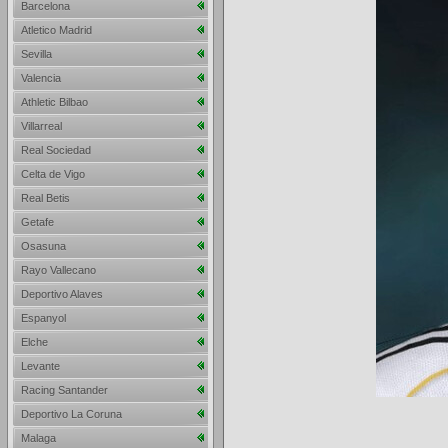
Barcelona
Atletico Madrid
Sevilla
Valencia
Athletic Bilbao
Villarreal
Real Sociedad
Celta de Vigo
Real Betis
Getafe
Osasuna
Rayo Vallecano
Deportivo Alaves
Espanyol
Elche
Levante
Racing Santander
Deportivo La Coruna
Malaga