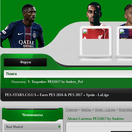
Форум
Например:
V. Tsygankov PES2017 by Andrey_Pol
PES-STARS.CO.UA
»
Faces PES 2016 & PES 2017
»
Spain - LaLiga
Главная
»
Файлы
»
Spain - LaLiga
»
Real Mad
Чемпионаты
Alvaro Carreras PES2017 by Andrew
Real Madrid