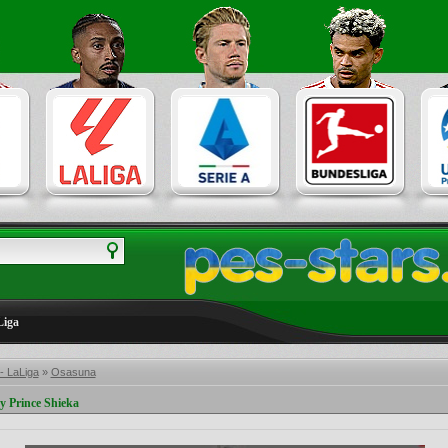
Liga
- LaLiga
»
Osasuna
y Prince Shieka