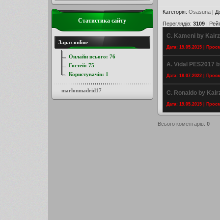
Категорія
:
Osasuna
|
Д
Статистика сайту
Переглядів
:
3109
|
Рей
C. Kameni by Kair
Зараз online
Дата: 19.05.2015 | Прос
Онлайн всього:
76
A. Vidal PES2017 
Гостей:
75
Користувачів:
1
Дата: 18.07.2022 | Прос
marlonmadrid17
C. Ronaldo by Kai
Дата: 19.05.2015 | Прос
Всього коментарів
:
0