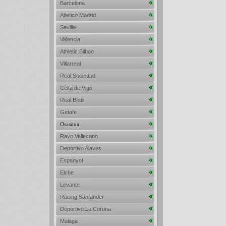
Barcelona
Atletico Madrid
Sevilla
Valencia
Athletic Bilbao
Villarreal
Real Sociedad
Celta de Vigo
Real Betis
Getafe
Osasuna
Rayo Vallecano
Deportivo Alaves
Espanyol
Elche
Levante
Racing Santander
Deportivo La Coruna
Malaga