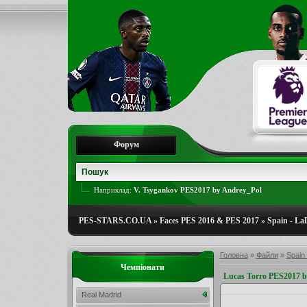
Форум
Наприклад:
V. Tsygankov PES2017 by Andrey_Pol
PES-STARS.CO.UA
»
Faces PES 2016 & PES 2017
»
Spain - La
Головна
»
Файли
»
Spain 
Чемпіонати
Lucas Torro PES2017 b
Real Madrid