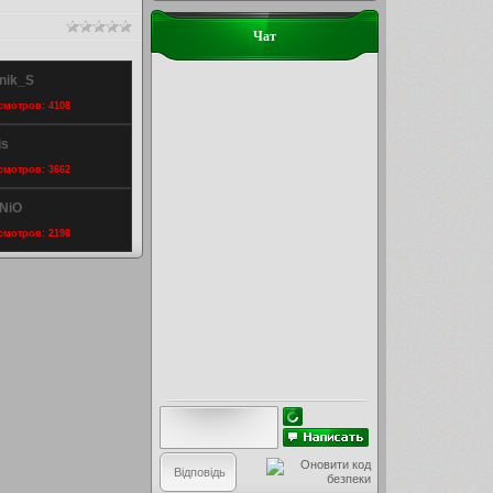
Чат
nik_S
осмотров: 4108
is
осмотров: 3662
eNiO
осмотров: 2198