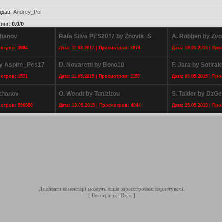
одав
:
Andrey_Pol
тинг
:
0.0
/
0
zhanov
Rafa Silva PES2017 by Znovik_S
A. Robben by Zvo
мотров: 3984
Дата: 11.03.2017 | Просмотров: 3874
Дата: 19.05.2015 | Пр
by Aspire_Pes17
D. Novaretti by Bono10
F. Jara by Sotirak
мотров: 1571
Дата: 11.05.2015 | Просмотров: 3157
Дата: 09.05.2015 | Пр
rzhanov
O. Wendt by Tunizizou
S. Taider by DzG
мотров: 996988
Дата: 19.05.2015 | Просмотров: 4044
Дата: 25.05.2015 | Пр
Додавати коментарі можуть лише зареєстровані користувачі.
[
Реєстрація
|
Вхід
]