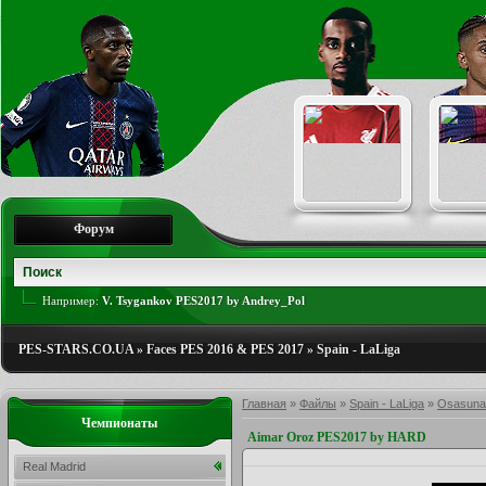
Форум
Например:
V. Tsygankov PES2017 by Andrey_Pol
PES-STARS.CO.UA
»
Faces PES 2016 & PES 2017
»
Spain - LaLiga
Главная
»
Файлы
»
Spain - LaLiga
»
Osasuna
Чемпионаты
Aimar Oroz PES2017 by HARD
Real Madrid