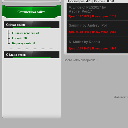
Просмотров
:
475
|
Рейтинг
:
0.0
/
0
V. Lindelof PES2017 by
Aspire_Pes17
Статистика сайта
Дата: 18.07.2022 | Просмотров: 1618
Сейчас online
Sammir by Andrey_Pol
Дата: 06.08.2016 | Просмотров: 2761
Онлайн всього:
78
Гостей:
78
N. Muller by Rednik
Користувачів:
0
Дата: 14.05.2015 | Просмотров: 3365
Облако тегов
Всего комментариев
:
0
Добавлять