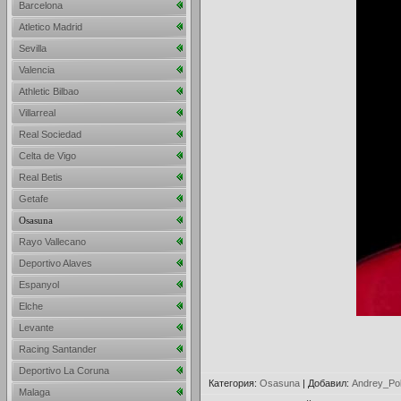
Barcelona
Atletico Madrid
Sevilla
Valencia
Athletic Bilbao
Villarreal
Real Sociedad
Celta de Vigo
Real Betis
Getafe
Osasuna
Rayo Vallecano
Deportivo Alaves
Espanyol
Elche
Levante
Racing Santander
Deportivo La Coruna
Категория
:
Osasuna
|
Добавил
:
Andrey_Po
Malaga