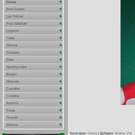
Girona
Real Oviedo
Las Palmas
Real Valladolid
Leganes
Cadiz
Almeria
Granada
Eibar
Sporting Gijon
Burgos
Albacete
Castellon
Cordoba
Andorra
Ceuta
Tenerife
Eldense
Категория
:
Girona
|
Добавил
:
Andrey_Pol