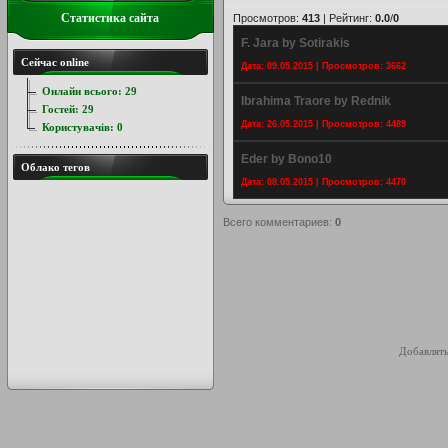
Статистика сайта
Просмотров
:
413
|
Рейтинг
:
0.0
/
0
F. Jara by Sotirakis
Сейчас online
Дата: 09.05.2015 | Просмотров: 3662
Онлайн всього:
29
Ibrahima Traore by Rednik
Гостей:
29
Дата: 26.05.2015 | Просмотров: 4489
Користувачів:
0
Eder by Bono10
Облако тегов
Дата: 08.05.2015 | Просмотров: 4470
Всего комментариев
:
0
Добавлять