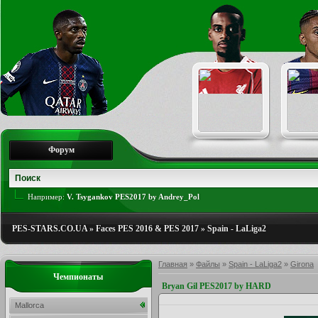
Форум
Например:
V. Tsygankov PES2017 by Andrey_Pol
PES-STARS.CO.UA
»
Faces PES 2016 & PES 2017
»
Spain - LaLiga2
Главная
»
Файлы
»
Spain - LaLiga2
»
Girona
Чемпионаты
Bryan Gil PES2017 by HARD
Mallorca