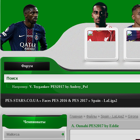
Форум
Например:
V. Tsygankov PES2017 by Andrey_Pol
PES-STARS.CO.UA
»
Faces PES 2016 & PES 2017
»
Spain - LaLiga2
Главная
»
Файлы
»
Spain - LaLiga2
»
Girona
Чемпионаты
A. Ounahi PES2017 by Eddie
Mallorca