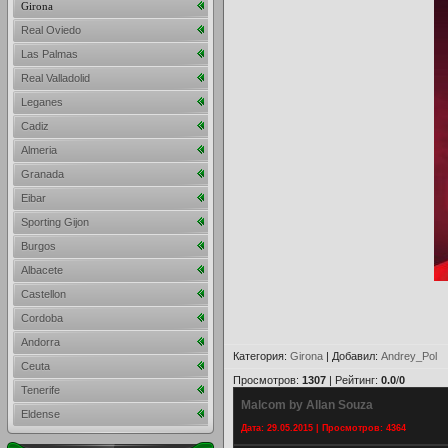
Girona
Real Oviedo
Las Palmas
Real Valladolid
Leganes
Cadiz
Almeria
Granada
Eibar
Sporting Gijon
Burgos
Albacete
Castellon
Cordoba
Andorra
Категория
:
Girona
|
Добавил
:
Andrey_Pol
Ceuta
Просмотров
:
1307
|
Рейтинг
:
0.0
/
0
Tenerife
Malcom by Allan Souza
Eldense
Дата: 29.05.2015 | Просмотров: 4364