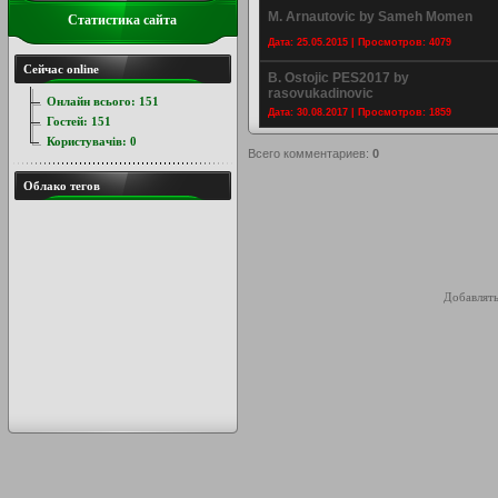
M. Arnautovic by Sameh Momen
Статистика сайта
Дата: 25.05.2015 | Просмотров: 4079
Сейчас online
B. Ostojic PES2017 by
rasovukadinovic
Онлайн всього:
151
Дата: 30.08.2017 | Просмотров: 1859
Гостей:
151
Користувачів:
0
Всего комментариев
:
0
Облако тегов
Добавлять