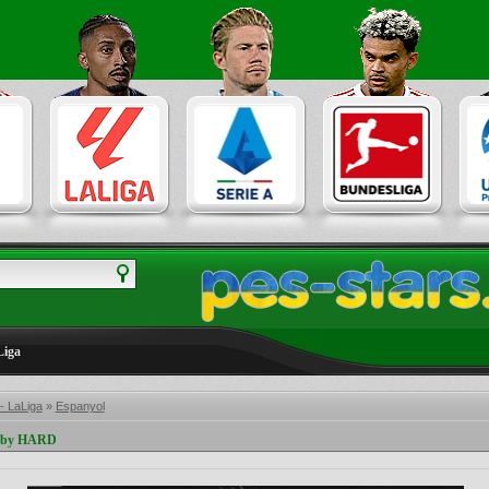
Liga
- LaLiga
»
Espanyol
7 by HARD