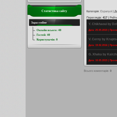
Статистика сайту
Категорія
:
Espanyol
|
Д
Переглядів
:
417
|
Рейт
Зараз online
Y. Chikhaoui by D
Онлайн всього:
40
Дата: 25.05.2015 | Прос
Гостей:
40
V. Cerny by Krupts
Користувачів:
0
Дата: 19.02.2016 | Прос
G. Xhaka by Kairz
Дата: 10.05.2015 | Прос
Всього коментарів
:
0