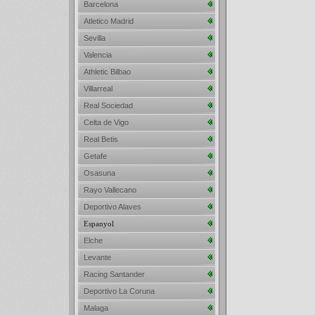
Barcelona
Atletico Madrid
Sevilla
Valencia
Athletic Bilbao
Villarreal
Real Sociedad
Celta de Vigo
Real Betis
Getafe
Osasuna
Rayo Vallecano
Deportivo Alaves
Espanyol
Elche
Levante
Racing Santander
Deportivo La Coruna
Malaga