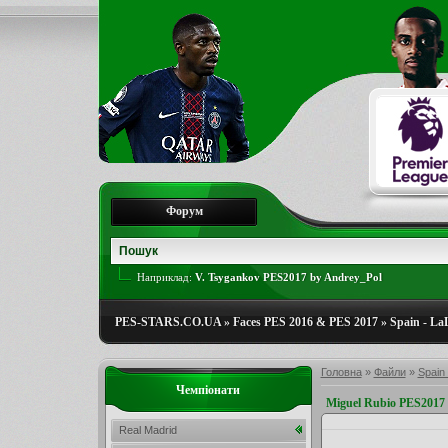
Форум
Наприклад:
V. Tsygankov PES2017 by Andrey_Pol
PES-STARS.CO.UA
»
Faces PES 2016 & PES 2017
»
Spain - La
Головна
»
Файли
»
Spain 
Чемпіонати
Miguel Rubio PES201
Real Madrid