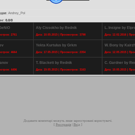
одав
:
Andrey_Pol
инг
:
0.0
/
0
zGeNiO
Aly Cissokho by Rednik
L. Insigne by Elpr
мотров: 2761
Дата: 10.05.2015 | Просмотров: 3798
Дата: 12.02.2016 | Пр
ev
Yekta Kurtulus by Grkm
W. Bony by Kairz
мотров: 4664
Дата: 17.05.2015 | Просмотров: 2354
Дата: 12.05.2015 | Пр
hanov
T. Blackett by Rednik
C. Gardner by Re
мотров: 4406
Дата: 19.05.2015 | Просмотров: 3163
Дата: 10.05.2015 | Пр
Додавати коментарі можуть лише зареєстровані користувачі.
[
Реєстрація
|
Вхід
]