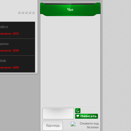
Чат
odico
осмотров: 4313
hanov
осмотров: 3230
dnik
осмотров: 4438