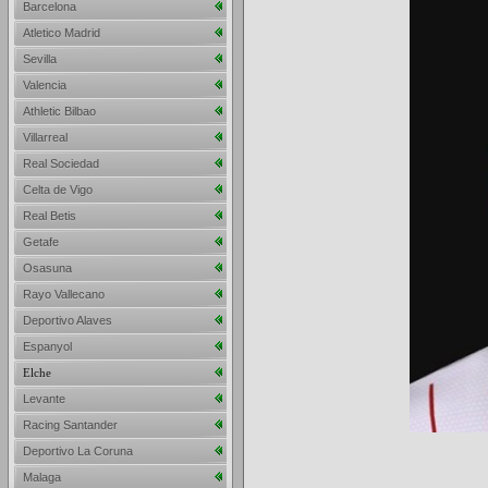
Barcelona
Atletico Madrid
Sevilla
Valencia
Athletic Bilbao
Villarreal
Real Sociedad
Celta de Vigo
Real Betis
Getafe
Osasuna
Rayo Vallecano
Deportivo Alaves
Espanyol
Elche
Levante
Racing Santander
Deportivo La Coruna
Malaga