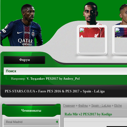
Форум
Например:
V. Tsygankov PES2017 by Andrey_Pol
PES-STARS.CO.UA
»
Faces PES 2016 & PES 2017
»
Spain - LaLiga
Главная
»
Файлы
»
Spain - LaLiga
»
Elche
Чемпионаты
Rafa Mir v2 PES2017 by Kodigo
Real Madrid