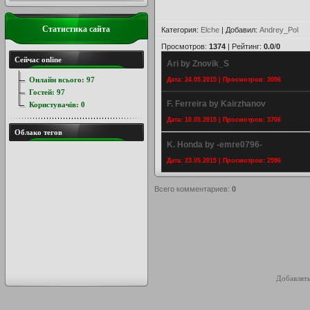
Статистика сайта
Категория
:
Elche
|
Добавил
:
Andrey_Pol
Просмотров
:
1374
|
Рейтинг
:
0.0
/
0
Сейчас online
Ari by Znovik_S
Онлайн всього:
97
Дата: 24.05.2015 | Просмотров: 3096
Гостей:
97
F. Ferreira by Kairzhanov
Користувачів:
0
Дата: 10.05.2015 | Просмотров: 3706
Облако тегов
K. Honda by -emre0796-
Дата: 23.05.2015 | Просмотров: 2596
Всего комментариев
:
0
Добавлять