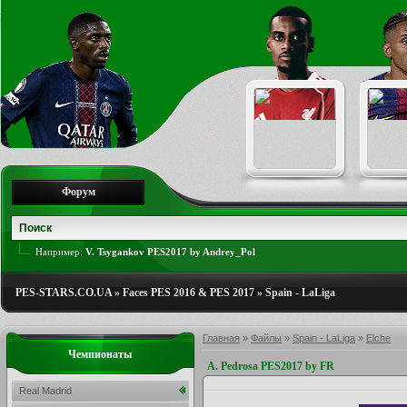
Форум
Например:
V. Tsygankov PES2017 by Andrey_Pol
PES-STARS.CO.UA
»
Faces PES 2016 & PES 2017
»
Spain - LaLiga
Главная
»
Файлы
»
Spain - LaLiga
»
Elche
Чемпионаты
A. Pedrosa PES2017 by FR
Real Madrid