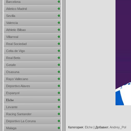
Barcelona
Atletico Madrid
Sevilla
Valencia
Athletic Bilbao
Villarreal
Real Sociedad
Celta de Vigo
Real Betis
Getafe
Osasuna
Rayo Vallecano
Deportivo Alaves
Espanyol
Elche
Levante
Racing Santander
Deportivo La Coruna
Категория
:
Elche
|
Добавил
:
Andrey_Pol
Malaga