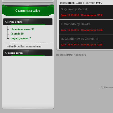
Просмотров
:
1687
|
Рейтинг
:
0.0
/
0
S. Quinn by Rednik
Статистика сайта
Дата: 10.05.2015 | Просмотров: 3792
Сейчас online
F. Caicedo by Hawke
Онлайн всього:
91
Дата: 16.05.2015 | Просмотров: 5186
Гостей:
89
Користувачів:
2
D. Glushakov by Znovik_S
Дата: 24.05.2015 | Просмотров: 4195
milan26yudhis
,
tuansonhrm
Облако тегов
Всего комментариев
:
0
Добавлять