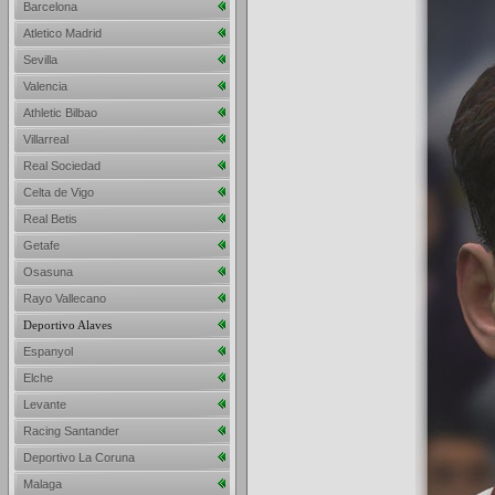
Barcelona
Atletico Madrid
Sevilla
Valencia
Athletic Bilbao
Villarreal
Real Sociedad
Celta de Vigo
Real Betis
Getafe
Osasuna
Rayo Vallecano
Deportivo Alaves
Espanyol
Elche
Levante
Racing Santander
Deportivo La Coruna
Malaga