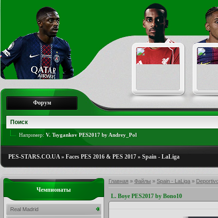
Форум
Например:
V. Tsygankov PES2017 by Andrey_Pol
PES-STARS.CO.UA
»
Faces PES 2016 & PES 2017
»
Spain - LaLiga
Главная
»
Файлы
»
Spain - LaLiga
»
Deportiv
Чемпионаты
L. Boye PES2017 by Bono10
Real Madrid