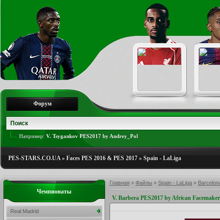
Форум
Например:
V. Tsygankov PES2017 by Andrey_Pol
PES-STARS.CO.UA
»
Faces PES 2016 & PES 2017
»
Spain - LaLiga
Главная
»
Файлы
»
Spain - LaLiga
»
Barcelon
Чемпионаты
V. Barbera PES2017 by African Facemaker
Real Madrid