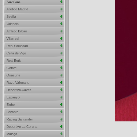
Barcelona
Atletico Madrid
Sevilla
Valencia
Athletic Bilbao
Villarreal
Real Sociedad
Celta de Vigo
Real Betis
Getafe
Osasuna
Rayo Vallecano
Deportivo Alaves
Espanyol
Elche
Levante
Racing Santander
Deportivo La Coruna
Malaga