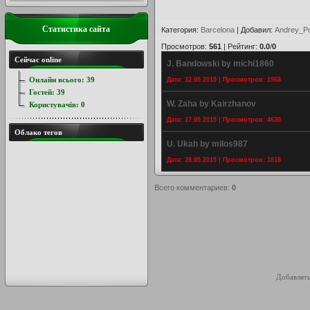
Статистика сайта
Категория
:
Barcelona
|
Добавил
:
Andrey_Po
Просмотров
:
561
|
Рейтинг
:
0.0
/
0
Сейчас online
J. Bandowski by michi1860
Онлайн всього:
39
Дата: 12.05.2015 | Просмотров: 1968
Гостей:
39
W. Zaha by Kairzhanov
Користувачів:
0
Дата: 17.05.2015 | Просмотров: 4630
Облако тегов
U. Ukah by milos987
Дата: 28.05.2015 | Просмотров: 1818
Всего комментариев
:
0
Добавлять