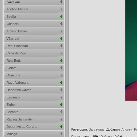
Barcelona
Atletico Madrid
Sevilla
Valencia
Athletic Bilbao
Villarreal
Real Sociedad
Celta de Vigo
Real Betis
Getafe
Osasuna
Rayo Vallecano
Deportivo Alaves
Espanyol
Elche
Levante
Racing Santander
Deportivo La Coruna
Категория
:
Barcelona
|
Добавил
:
Andrey_Po
Malaga
Просмотров
:
259
|
Рейтинг
:
0.0
/
0