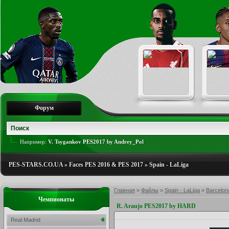
Форум
Например:
V. Tsygankov PES2017 by Andrey_Pol
PES-STARS.CO.UA
»
Faces PES 2016 & PES 2017
»
Spain - LaLiga
Главная
»
Файлы
»
Spain - LaLiga
»
Barcelon
Чемпионаты
R. Araujo PES2017 by HARD
Real Madrid