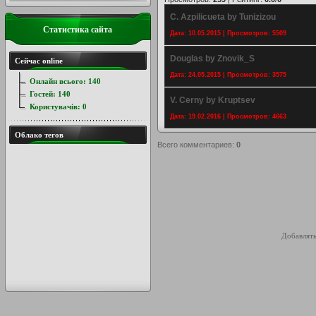
C. Azpilicueta by Tunizizou
Статистика сайта
Дата: 10.05.2015 | Просмотров: 5509
Douglas by Znovik_S
Сейчас online
Дата: 24.05.2015 | Просмотров: 3575
Онлайн всього:
140
Гостей:
140
V. Cerny by Kruptsev
Користувачів:
0
Дата: 19.02.2016 | Просмотров: 4663
Облако тегов
Всего комментариев
:
0
Добавлять