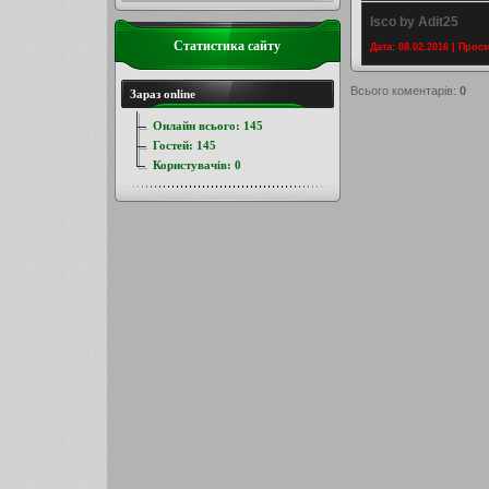
Isco by Adit25
Статистика сайту
Дата: 08.02.2016 | Прос
Всього коментарів
:
0
Зараз online
Онлайн всього:
145
Гостей:
145
Користувачів:
0