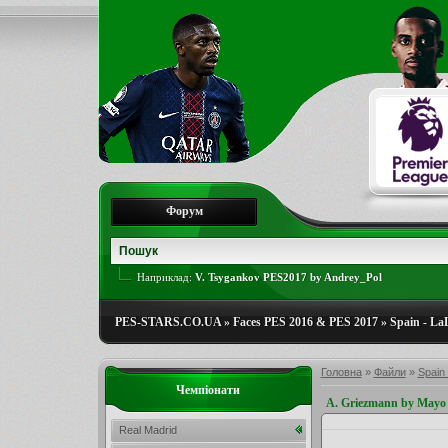
Форум
Наприклад:
V. Tsygankov PES2017 by Andrey_Pol
PES-STARS.CO.UA
»
Faces PES 2016 & PES 2017
»
Spain - La
Головна
»
Файли
»
Spain 
Чемпіонати
A. Griezmann by Mayo
Real Madrid