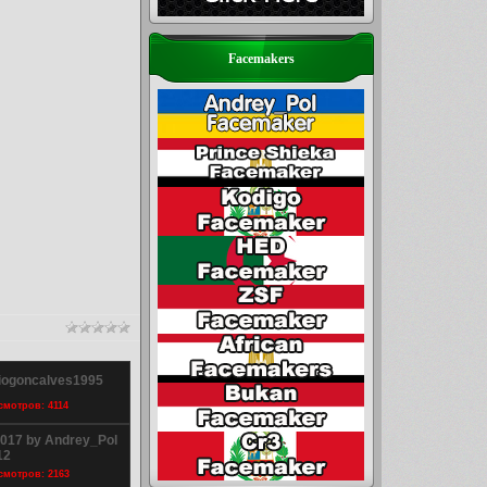
Facemakers
viogoncalves1995
осмотров: 4114
017 by Andrey_Pol
12
осмотров: 2163