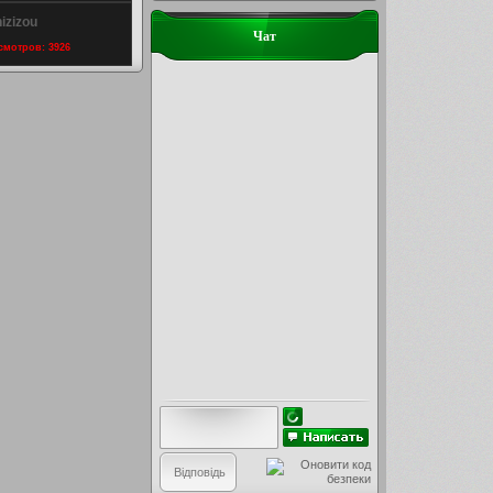
izizou
Чат
осмотров: 3926