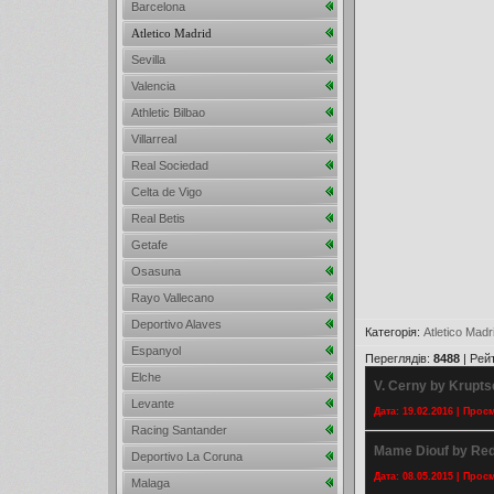
Barcelona
Atletico Madrid
Sevilla
Valencia
Athletic Bilbao
Villarreal
Real Sociedad
Celta de Vigo
Real Betis
Getafe
Osasuna
Rayo Vallecano
Deportivo Alaves
Категорія
:
Atletico Madr
Espanyol
Переглядів
:
8488
|
Рей
Elche
V. Cerny by Krupts
Levante
Дата: 19.02.2016 | Прос
Racing Santander
Mame Diouf by Red
Deportivo La Coruna
Дата: 08.05.2015 | Прос
Malaga