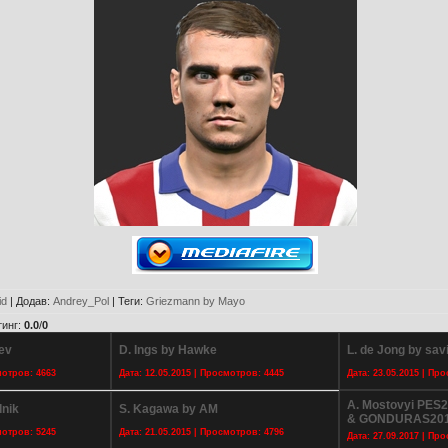
id
|
Додав
:
Andrey_Pol
|
Теги
:
Griezmann by Mayo
тинг
:
0.0
/
0
ev
D. Ings by Hawke
L. de Jong by sa
мотров: 4663
Дата: 12.05.2015 | Просмотров: 4445
Дата: 23.05.2015 | Пр
A. Mostovyi PES2
nik
S. Kagawa by AM
& GONDURAS20
мотров: 5245
Дата: 21.05.2015 | Просмотров: 4796
Дата: 27.09.2017 | Пр