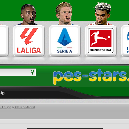
Liga
- LaLiga
»
Atletico Madrid