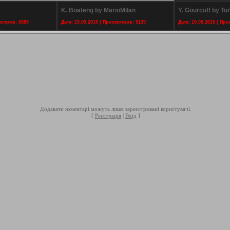
K. Boateng by MarioMilan
Y. Gourcuff by Tun
мотров: 6589
Дата: 15.05.2015 | Просмотров: 5139
Дата: 19.05.2015 | Пр
Додавати коментарі можуть лише зареєстровані користувачі.
[
Реєстрація
|
Вхід
]