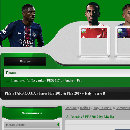
Форум
Например:
V. Tsygankov PES2017 by Andrey_Pol
PES-STARS.CO.UA
»
Faces PES 2016 & PES 2017
»
Italy - Serie B
Главная
»
Файлы
»
Italy - Serie B
»
Sampdori
Чемпионаты
A. Barak v2 PES2017 by Mo Ha
Hellas Verona