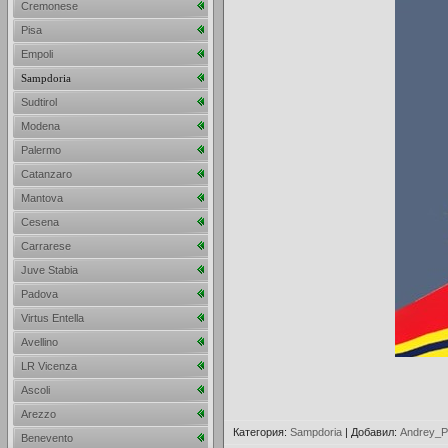
Cremonese
Pisa
Empoli
Sampdoria
Sudtirol
Modena
Palermo
Catanzaro
Mantova
Cesena
Carrarese
Juve Stabia
Padova
Virtus Entella
Avellino
LR Vicenza
Ascoli
Arezzo
Категория
:
Sampdoria
|
Добавил
:
Andrey_P
Benevento