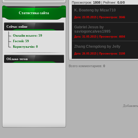
Просмотров
:
1808
|
Рейтинг
:
0.0
/
0
K. Boateng by Mizar710
Статистика сайта
Дата: 23.05.2015 | Просмотров: 3046
Сейчас online
Gabriel Jesus by
saviogoncalves1995
Онлайн всього:
59
Дата: 31.05.2015 | Просмотров: 4604
Гостей:
59
Zhang Chengdong by Jelly
Користувачів:
0
Дата: 26.05.2015 | Просмотров: 3108
Облако тегов
Всего комментариев
:
0
Добавлять