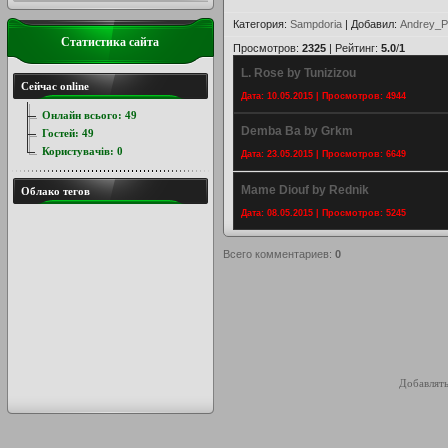
Категория
:
Sampdoria
|
Добавил
:
Andrey_P
Статистика сайта
Просмотров
:
2325
|
Рейтинг
:
5.0
/
1
L. Rose by Tunizizou
Сейчас online
Дата: 10.05.2015 | Просмотров: 4944
Онлайн всього:
49
Demba Ba by Grkm
Гостей:
49
Користувачів:
0
Дата: 23.05.2015 | Просмотров: 6649
Mame Diouf by Rednik
Облако тегов
Дата: 08.05.2015 | Просмотров: 5245
Всего комментариев
:
0
Добавлять