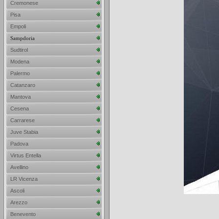
Cremonese
Pisa
Empoli
Sampdoria
Sudtirol
Modena
Palermo
Catanzaro
Mantova
Cesena
Carrarese
Juve Stabia
Padova
Virtus Entella
Avellino
LR Vicenza
Ascoli
Arezzo
Benevento