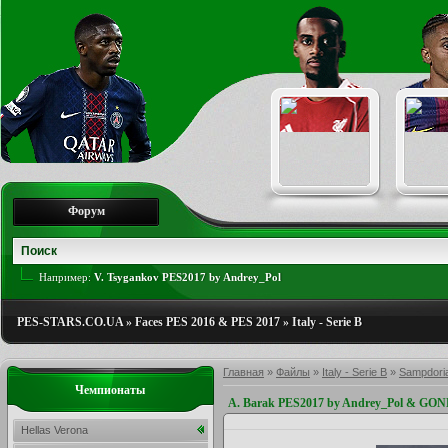
Форум
Например:
V. Tsygankov PES2017 by Andrey_Pol
PES-STARS.CO.UA
»
Faces PES 2016 & PES 2017
»
Italy - Serie B
Главная
»
Файлы
»
Italy - Serie B
»
Sampdori
Чемпионаты
A. Barak PES2017 by Andrey_Pol & G
Hellas Verona