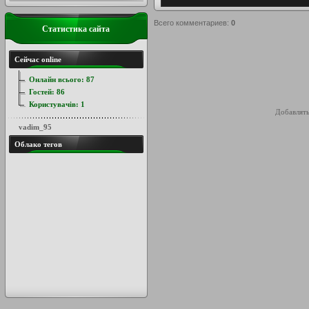
Всего комментариев
:
0
Статистика сайта
Сейчас online
Онлайн всього:
87
Гостей:
86
Користувачів:
1
Добавлять
vadim_95
Облако тегов