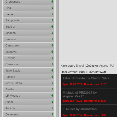
Cremonese
Pisa
Empoli
Sampdoria
Sudtirol
Modena
Palermo
Catanzaro
Mantova
Cesena
Carrarese
Категория
:
Empoli
|
Добавил
:
Andrey_Pol
Juve Stabia
Просмотров
:
1095
|
Рейтинг
:
0.0
/
0
Padova
Eduardo Sasha by Cleiton Silva
Virtus Entella
Дата: 26.05.2015 | Просмотров: 3425
Avellino
V. Lindelof PES2017 by
LR Vicenza
Aspire_Pes17
Дата: 18.07.2022 | Просмотров: 1624
Ascoli
Arezzo
T. Muller by MarioMilan
Benevento
Дата: 15.05.2015 | Просмотров: 5200