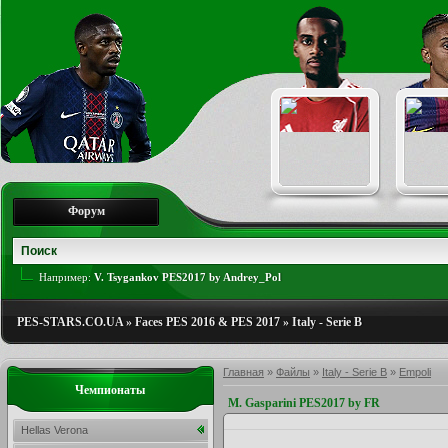
Форум
Например:
V. Tsygankov PES2017 by Andrey_Pol
PES-STARS.CO.UA
»
Faces PES 2016 & PES 2017
»
Italy - Serie B
Главная
»
Файлы
»
Italy - Serie B
»
Empoli
Чемпионаты
M. Gasparini PES2017 by FR
Hellas Verona