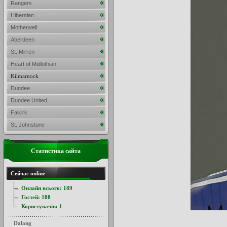
Rangers
Hibernian
Motherwell
Aberdeen
St. Mirren
Heart of Midlothian
Kilmarnock
Dundee
Dundee United
Falkirk
St. Johnstone
Статистика сайта
Сейчас online
Онлайн всього:
189
Гостей:
188
Користувачів:
1
Dalang