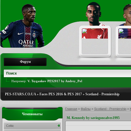
Форум
Например:
V. Tsygankov PES2017 by Andrey_Pol
PES-STARS.CO.UA
»
Faces PES 2016 & PES 2017
»
Scotland - Premiership
Главная
»
Файлы
»
Scotland - Premiership
»
Чемпионаты
M. Kennedy by saviogoncalves1995
Celtic