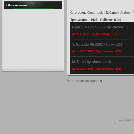
Облако тегов
Категория
:
Kilmarnock
|
Добавил
:
Andrey_P
Просмотров
:
4425
|
Рейтинг
:
0.0
/
0
Rafa Silva PES2017 by Znovik_S
Дата: 11.03.2017 | Просмотров: 3873
Y. Soteldo PES2017 by Fire24
Дата: 06.07.2017 | Просмотров: 4589
M. Reus by ahmaddark
Дата: 02.06.2015 | Просмотров: 4828
Всего комментариев
:
0
Добавлять