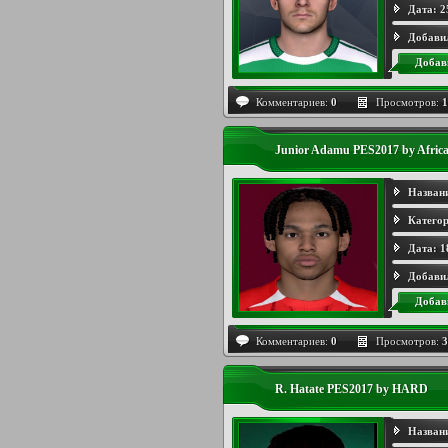
Дата:
2
Добави
Добав
Комментариев:
0
Просмотров:
1
Junior Adamu PES2017 by Afric
Назван
Категор
Дата:
1
Добави
Добав
Комментариев:
0
Просмотров:
3
R. Hatate PES2017 by HARD
Назван