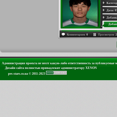
Категор
Дата:
0
Добави
Добав
Комментариев:
0
Просмотров:
2
Администрация проекта не несет какую-либо ответственность за публикуемые 
Дизайн сайта полностью принадлежит администратору XENON
pes-stars.co.ua © 2011-2023