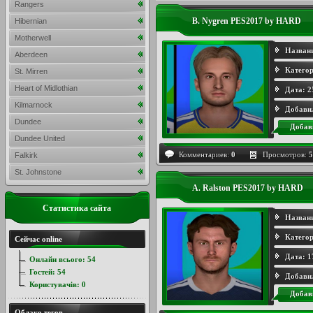
Rangers
B. Nygren PES2017 by HARD
Hibernian
Motherwell
Назван
Aberdeen
Категор
St. Mirren
Heart of Midlothian
Дата:
2
Kilmarnock
Добави
Dundee
Добав
Dundee United
Комментариев:
0
Просмотров:
5
Falkirk
St. Johnstone
A. Ralston PES2017 by HARD
Статистика сайта
Назван
Категор
Сейчас online
Дата:
1
Онлайн всього:
54
Гостей:
54
Добави
Користувачів:
0
Добав
Облако тегов