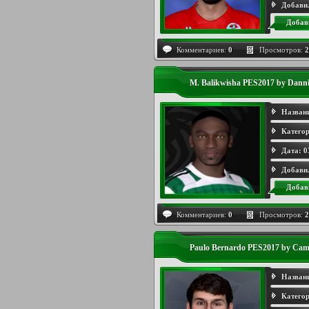
Добави
Добав
Комментариев:
0
Просмотров:
2
M. Balikwisha PES2017 by Dann
Назван
Категор
Дата:
0
Добави
Добав
Комментариев:
0
Просмотров:
2
Paulo Bernardo PES2017 by Ca
Назван
Категор