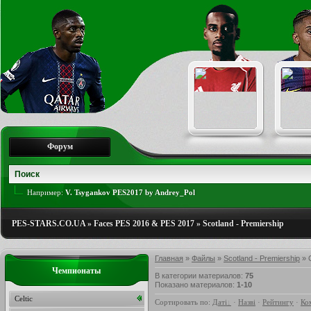
Форум
Например:
V. Tsygankov PES2017 by Andrey_Pol
PES-STARS.CO.UA
»
Faces PES 2016 & PES 2017
»
Scotland - Premiership
Главная
»
Файлы
»
Scotland - Premiership
» C
Чемпионаты
В категории материалов
:
75
Показано материалов
:
1-10
Celtic
Сортировать по
:
Даті
·
Назві
·
Рейтингу
·
Ко