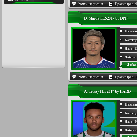
Комментариев:
0
Просмотров:
4
D. Maeda PES2017 by DPP
Назван
Категор
Дата:
1
Добави
Добав
Комментариев:
0
Просмотров:
1
A. Trusty PES2017 by HARD
Назван
Категор
Дата:
3
Добави