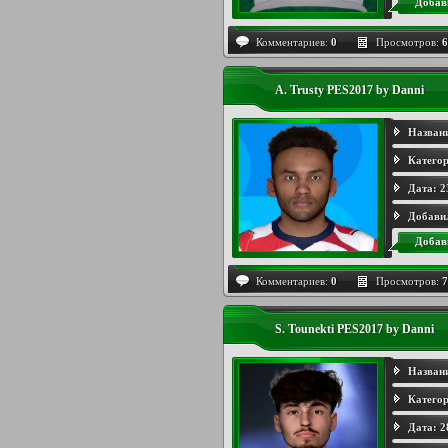
Добав
Комментариев:
0
Просмотров:
6
A. Trusty PES2017 by Danni
Назван
Категор
Дата:
2
Добави
Добав
Комментариев:
0
Просмотров:
7
S. Tounekti PES2017 by Danni
Назван
Категор
Дата:
2