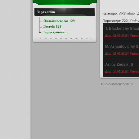
Зараз online
Категорія
:
Al-Shabab
|
Онлайн всього:
129
Переглядів
:
720
|
Рейт
Гостей:
129
T. Blackett by Sha
Користувачів:
0
Дата: 23.05.2015 | Прос
M. Arnautovic by
Дата: 25.05.2015 | Прос
Ari by Znovik_S
Дата: 24.05.2015 | Прос
Всього коментарів
:
0