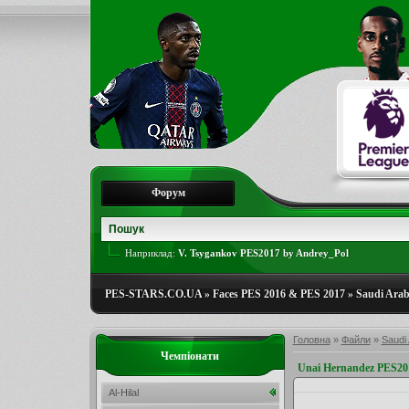
Форум
Наприклад:
V. Tsygankov PES2017 by Andrey_Pol
PES-STARS.CO.UA
»
Faces PES 2016 & PES 2017
»
Saudi Arab
Головна
»
Файли
»
Saudi 
Чемпіонати
Unai Hernandez PES201
Al-Hilal