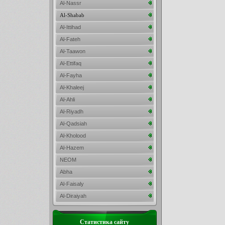
Al-Nassr
Al-Shabab
Al-Ittihad
Al-Fateh
Al-Taawon
Al-Ettifaq
Al-Fayha
Al-Khaleej
Al-Ahli
Al-Riyadh
Al-Qadsiah
Al-Kholood
Al-Hazem
NEOM
Abha
Al-Faisaly
Al-Diraiyah
Статистика сайту