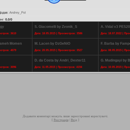
Додав
:
Andrey_Pol
инг
:
0.0
/
0
ggy
S. Giacomelli by Zvonik_S
A. Vidal v3 PES2
мотров: 3610
Дата: 18.05.2015 | Просмотров: 3586
Дата: 18.07.2022 | Пр
 Sameh Momen
M. Lacen by DzGeNiO
F. Barba by Famp
мотров: 4079
Дата: 20.05.2015 | Просмотров: 3527
Дата: 08.05.2015 | Пр
D. da Costa by Andri_Dexter11
G. Mudingayi by 
мотров: 3096
Дата: 11.05.2015 | Просмотров: 4194
Дата: 10.05.2015 | Пр
Додавати коментарі можуть лише зареєстровані користувачі.
[
Реєстрація
|
Вхід
]