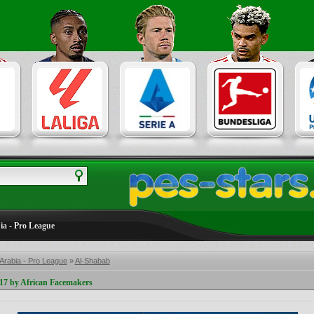
ia - Pro League
Arabia - Pro League
»
Al-Shabab
7 by African Facemakers