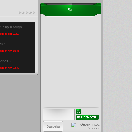
Чат
017 by Kodigo
осмотров: 1151
ei89
осмотров: 4039
Bono10
осмотров: 3326