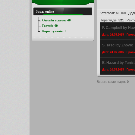
Зараз online
Категорія
:
Al-Hilal
|
Дод
Онлайн всього:
40
Переглядів
:
521
|
Рейт
Гостей:
40
F. Campbell by Ha
Користувачів:
0
Дата: 16.05.2015 | Прос
S. Tasci by Znovik
Дата: 24.05.2015 | Прос
E. Hazard by Tuniz
Дата: 10.05.2015 | Прос
Всього коментарів
:
0