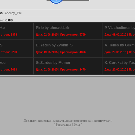
ав
:
Andrey_Pol
инг
:
0.0
/
0
wke
Pirlo by ahmaddark
P. Vlachodimos by
мотров: 3874
Дата: 02.06.2015 | Просмотров: 5759
Дата: 09.05.2015 | Пр
_S
D. Yedlin by Zvonik_S
A. Telles by Grkm
мотров: 3260
Дата: 19.05.2015 | Просмотров: 4856
Дата: 23.05.2015 | Пр
izou
G. Zardes by Memer
K. Corekci by Yas
мотров: 7038
Дата: 01.06.2015 | Просмотров: 3470
Дата: 20.05.2015 | Пр
Додавати коментарі можуть лише зареєстровані користувачі.
[
Реєстрація
|
Вхід
]