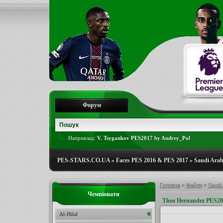
Форум
Наприклад:
V. Tsygankov PES2017 by Andrey_Pol
PES-STARS.CO.UA
»
Faces PES 2016 & PES 2017
»
Saudi Arab
Головна
»
Файли
»
Saudi 
Чемпіонати
Theo Hernandez PES20
Al-Hilal