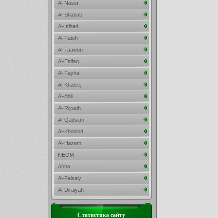
Al-Nassr
Al-Shabab
Al-Ittihad
Al-Fateh
Al-Taawon
Al-Ettifaq
Al-Fayha
Al-Khaleej
Al-Ahli
Al-Riyadh
Al-Qadsiah
Al-Kholood
Al-Hazem
NEOM
Abha
Al-Faisaly
Al-Diraiyah
Статистика сайту