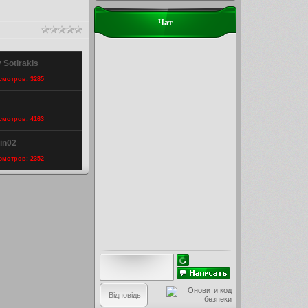
Чат
 Sotirakis
осмотров: 3285
осмотров: 4163
in02
осмотров: 2352