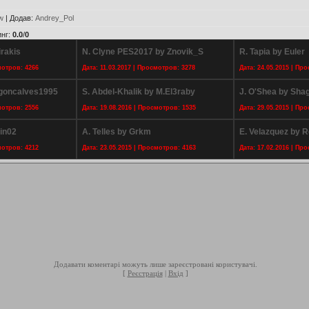
w
|
Додав
:
Andrey_Pol
инг
:
0.0
/
0
irakis
N. Clyne PES2017 by Znovik_S
R. Tapia by Euler
мотров: 4266
Дата: 11.03.2017 | Просмотров: 3278
Дата: 24.05.2015 | Пр
ogoncalves1995
S. Abdel-Khalik by M.El3raby
J. O'Shea by Sha
мотров: 2556
Дата: 19.08.2016 | Просмотров: 1535
Дата: 29.05.2015 | Пр
sin02
A. Telles by Grkm
E. Velazquez by R
мотров: 4212
Дата: 23.05.2015 | Просмотров: 4163
Дата: 17.02.2016 | Пр
Додавати коментарі можуть лише зареєстровані користувачі.
[
Реєстрація
|
Вхід
]