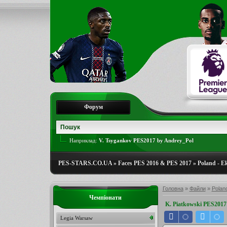
Форум
Наприклад:
V. Tsygankov PES2017 by Andrey_Pol
PES-STARS.CO.UA
»
Faces PES 2016 & PES 2017
»
Poland - E
Головна
»
Файли
»
Poland
Чемпіонати
K. Piatkowski PES201
Legia Warsaw