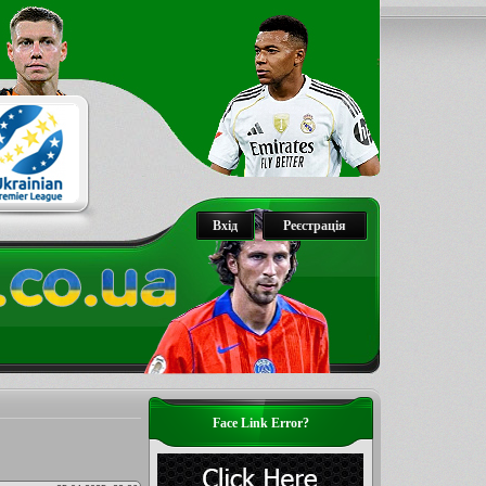
Вхід
Реєстрація
Face Link Error?