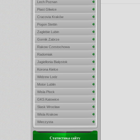
Lech Poznan
Piast Gliwice
Cracovia Kraków
Pogon Stettin
Zaglebie Lubin
Gornik Zabrze
Rakow Czestochowa
Radomiak
Jagiellonia Białystok
Korona Kielce
Widzew Lodz
Motor Lublin
Wisla Plock
GKS Katowice
Slask Wrocław
Wisla Krakow
Wieczysta
Статистика сайту