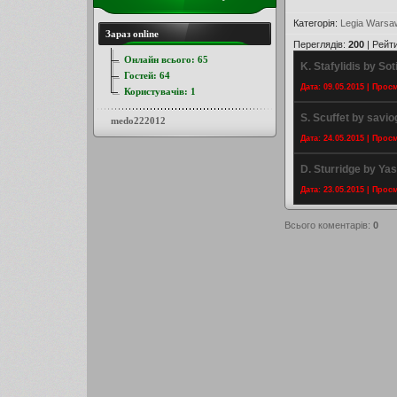
Категорія
:
Legia Warsa
Зараз online
Переглядів
:
200
|
Рейт
Онлайн всього:
65
K. Stafylidis by Sot
Гостей:
64
Дата: 09.05.2015 | Прос
Користувачів:
1
S. Scuffet by savi
medo222012
Дата: 24.05.2015 | Прос
D. Sturridge by Ya
Дата: 23.05.2015 | Прос
Всього коментарів
:
0