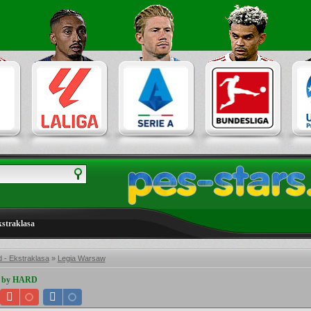
kstraklasa
 - Ekstraklasa
»
Legia Warsaw
7 by HARD