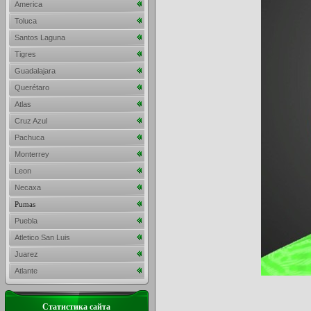
America
Toluca
Santos Laguna
Tigres
Guadalajara
Querétaro
Atlas
Cruz Azul
Pachuca
Monterrey
Leon
Necaxa
Pumas
Puebla
Atletico San Luis
Juarez
Atlante
Статистика сайта