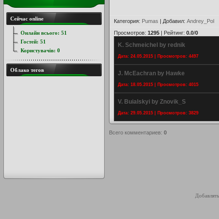
Сейчас online
Категория
:
Pumas
|
Добавил
:
Andrey_Pol
Онлайн всього:
51
Просмотров
:
1295
|
Рейтинг
:
0.0
/
0
Гостей:
51
K. Schmeichel by rednik
Користувачів:
0
Дата: 24.05.2015 | Просмотров: 4497
Облако тегов
J. McEachran by Hawke
Дата: 18.05.2015 | Просмотров: 4015
V. Buialskyi by Znovik_S
Дата: 29.05.2015 | Просмотров: 3829
Всего комментариев
:
0
Добавлять