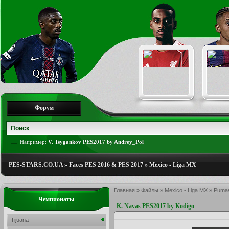
Форум
Например:
V. Tsygankov PES2017 by Andrey_Pol
PES-STARS.CO.UA
»
Faces PES 2016 & PES 2017
»
Mexico - Liga MX
Главная
»
Файлы
»
Mexico - Liga MX
»
Puma
Чемпионаты
K. Navas PES2017 by Kodigo
Tijuana