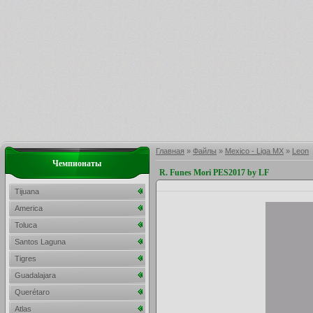
Главная
»
Файлы
»
Mexico - Liga MX
»
Leon
Чемпионаты
R. Funes Mori PES2017 by LF
Tijuana
America
Toluca
Santos Laguna
Tigres
Guadalajara
Querétaro
Atlas