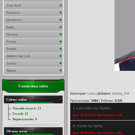
Cruz Azul
Pachuca
Monterrey
Leon
Necaxa
Pumas
Puebla
Atletico San Luis
Juarez
Atlante
Статистика сайта
Категория
:
Leon
|
Добавил
:
Andrey_Pol
Сейчас online
Просмотров
:
3484
|
Рейтинг
:
0.0
/
0
J. Lascelles by Hawke
Онлайн всього:
21
Гостей:
21
Дата: 19.05.2015 | Просмотров: 4740
Користувачів:
0
N. Kante by bahty
Облако тегов
Дата: 06.08.2016 | Просмотров: 4419