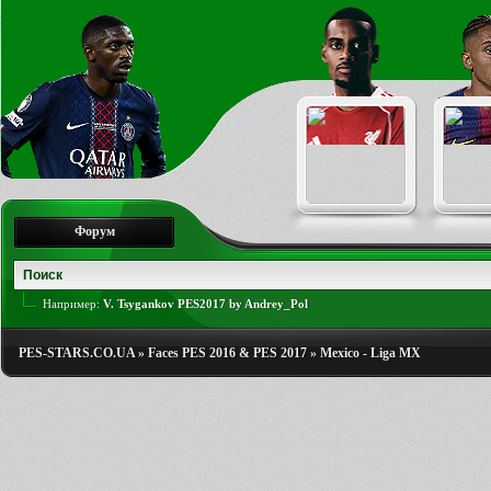
Форум
Например:
V. Tsygankov PES2017 by Andrey_Pol
PES-STARS.CO.UA
»
Faces PES 2016 & PES 2017
»
Mexico - Liga MX