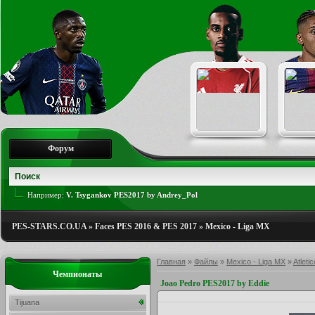
Форум
Например:
V. Tsygankov PES2017 by Andrey_Pol
PES-STARS.CO.UA
»
Faces PES 2016 & PES 2017
»
Mexico - Liga MX
Главная
»
Файлы
»
Mexico - Liga MX
»
Atleti
Чемпионаты
Joao Pedro PES2017 by Eddie
Tijuana