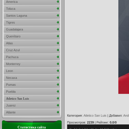
America
Toluca
Santos Laguna
Tigres
Guadalajara
Querétaro
Atlas
Cruz Azul
Pachuca
Monterrey
Leon
Necaxa
Pumas
Puebla
Atletico San Luis
Juarez
Atlante
Категория
:
Atletico San Luis
|
Добавил
:
And
Просмотров
:
2239
|
Рейтинг
:
0.0
/
0
Статистика сайта