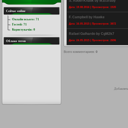
S. Abdel-Khalik by M.El3raby
Дата: 19.08.2016 | Просмотров: 1535
Сейчас online
F. Campbell by Hawke
Онлайн всього:
71
Дата: 16.05.2015 | Просмотров: 3872
Гостей:
71
Користувачів:
0
Rafael Galhardo by CgM2k7
Дата: 24.05.2015 | Просмотров: 2696
Облако тегов
Всего комментариев
:
0
Добавлять