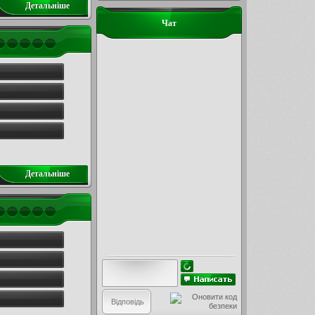
Детальнiше
Чат
Детальнiше