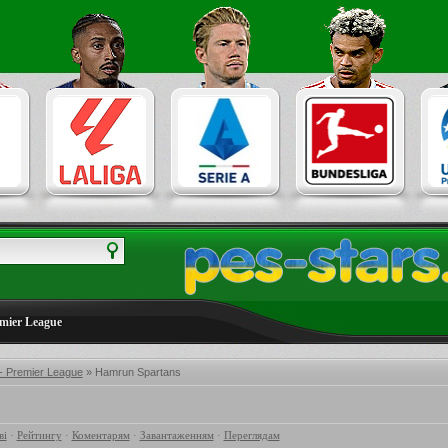
emier League
 - Premier League
» Hamrun Spartans
ві
·
Рейтингу
·
Коментарям
·
Завантаженням
·
Переглядам