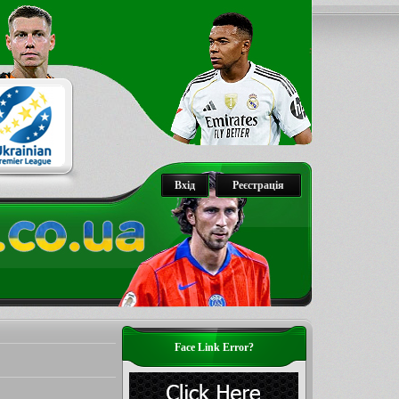
Вхід
Реєстрація
Face Link Error?