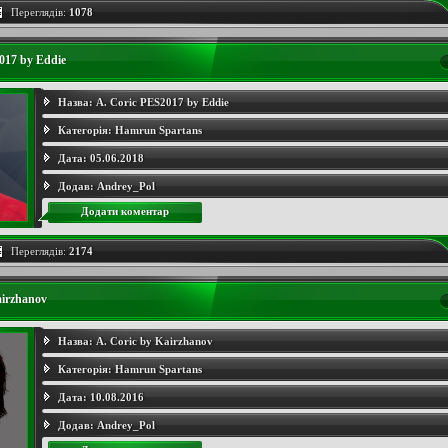
Переглядів:
1078
017 by Eddie
Назва:
A. Coric PES2017 by Eddie
Категорія:
Hamrun Spartans
Дата:
05.06.2018
Додав:
Andrey_Pol
Додати коментар
Переглядів:
2174
airzhanov
Назва:
A. Coric by Kairzhanov
Категорія:
Hamrun Spartans
Дата:
10.08.2016
Додав:
Andrey_Pol