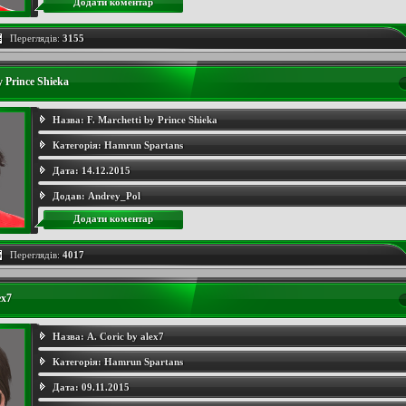
Додати коментар
Переглядів:
3155
y Prince Shieka
Назва:
F. Marchetti by Prince Shieka
Категорія:
Hamrun Spartans
Дата:
14.12.2015
Додав:
Andrey_Pol
Додати коментар
Переглядів:
4017
ex7
Назва:
A. Coric by alex7
Категорія:
Hamrun Spartans
Дата:
09.11.2015