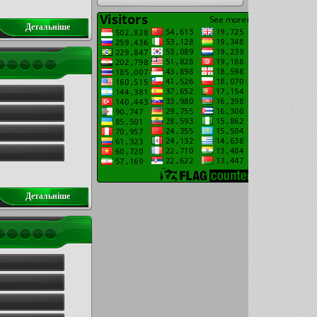
Детальнiше
Детальнiше