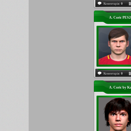
Коментарів:
0
A. Coric PES2
Коментарів:
0
A. Coric by K