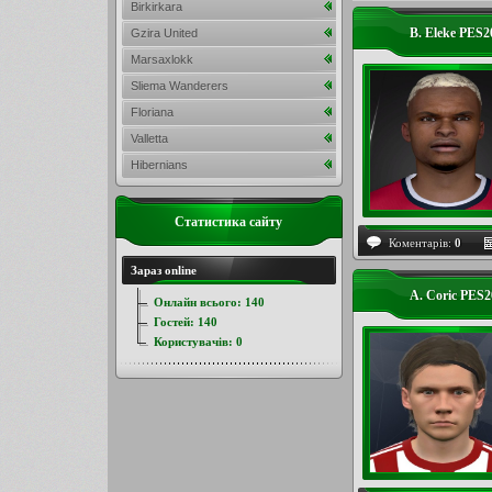
Birkirkara
B. Eleke PES2
Gzira United
Marsaxlokk
Sliema Wanderers
Floriana
Valletta
Hibernians
Статистика сайту
Коментарів:
0
Зараз online
A. Coric PES
Онлайн всього:
140
Гостей:
140
Користувачів:
0