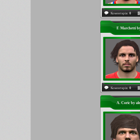
Коментарів:
0
F. Marchetti b
Коментарів:
0
A. Coric by al