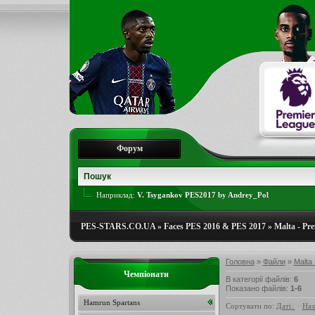
Форум
Наприклад:
V. Tsygankov PES2017 by Andrey_Pol
PES-STARS.CO.UA
»
Faces PES 2016 & PES 2017
»
Malta - Pr
Головна
»
Файли
»
Malta
Чемпіонати
В категорії файлів
:
6
Показано файлів
:
1-6
Hamrun Spartans
Сортувати по
:
Даті
·
Наз