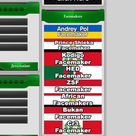
Facemakers
Детальнiше