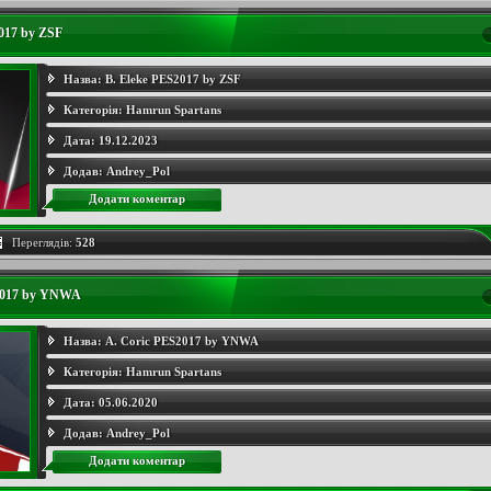
017 by ZSF
Назва:
B. Eleke PES2017 by ZSF
Категорія:
Hamrun Spartans
Дата:
19.12.2023
Додав:
Andrey_Pol
Додати коментар
Переглядів:
528
2017 by YNWA
Назва:
A. Coric PES2017 by YNWA
Категорія:
Hamrun Spartans
Дата:
05.06.2020
Додав:
Andrey_Pol
Додати коментар