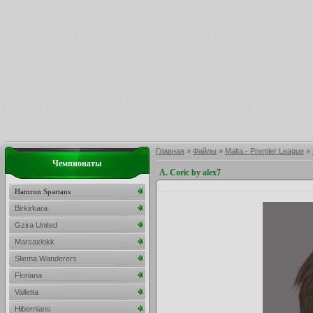
Главная
»
Файлы
»
Malta - Premier League
»
Чемпионаты
A. Coric by alex7
Hamrun Spartans
Birkirkara
Gzira United
Marsaxlokk
Sliema Wanderers
Floriana
Valletta
Hibernians