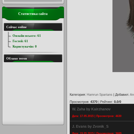
Статистика сайта
Сейчас online
Онлайн всього:
61
Гостей:
61
Користувачів:
0
Облако тегов
Категория
:
Hamrun Spartans
|
Добавил
:
An
Просмотров
:
4370
|
Рейтинг
:
0.0
/
0
W. Zaha by Kairzhanov
Дата: 17.05.2015 | Просмотров: 4630
J. Evans by Zvonik_S
Дата: 19.05.2015 | Просмотров: 3689