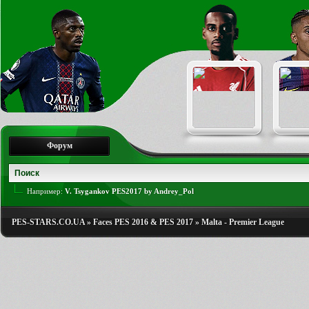
Форум
Например:
V. Tsygankov PES2017 by Andrey_Pol
PES-STARS.CO.UA
»
Faces PES 2016 & PES 2017
»
Malta - Premier League