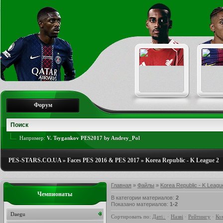
Форум
Например:
V. Tsygankov PES2017 by Andrey_Pol
PES-STARS.CO.UA
»
Faces PES 2016 & PES 2017
»
Korea Republic - K League 2
Главная
»
Файлы
»
Korea Republic - K Leagu
Чемпионаты
В категории материалов
:
2
Показано материалов
:
1-2
Daegu
Сортировать по
:
Даті
·
Назві
·
Рейтингу
·
Ко