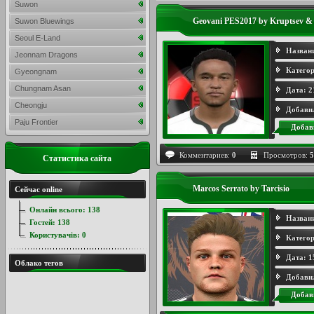
Suwon
Geovani PES2017 by Kruptsev &
Suwon Bluewings
Seoul E-Land
Назван
Jeonnam Dragons
Категор
Gyeongnam
Chungnam Asan
Дата:
2
Cheongju
Добави
Paju Frontier
Добав
Комментариев:
0
Просмотров:
5
Статистика сайта
Marcos Serrato by Tarcisio
Сейчас online
Онлайн всього:
138
Назван
Гостей:
138
Користувачів:
0
Категор
Дата:
1
Облако тегов
Добави
Добав