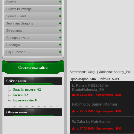
Suwon
Suwon Bluewings
Seoul E-Land
Jeonnam Dragons
Gyeongnam
Chungnam Asan
Cheongju
Paju Frontier
Статистика сайта
Категория
:
Daegu
|
Добавил
:
Andrey_Pol
Просмотров
:
504
|
Рейтинг
:
5.0
/
1
Сейчас online
L. Ponzio PES2017 by
Онлайн всього:
62
DanielValencia_EA
Гостей:
62
Дата: 24.08.2017 | Просмотров: 2328
Користувачів:
0
Fabinho by Sameh Momen
Дата: 25.05.2015 | Просмотров: 4582
Облако тегов
W. Zaha by Kairzhanov
Дата: 17.05.2015 | Просмотров: 4630