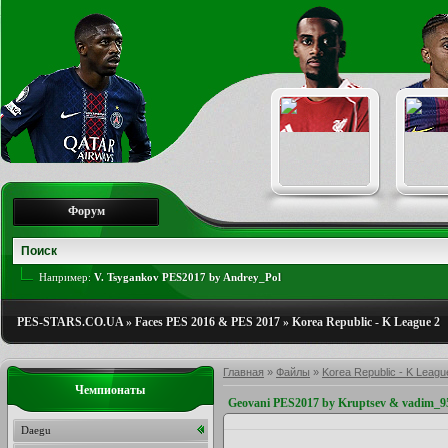
Форум
Например:
V. Tsygankov PES2017 by Andrey_Pol
PES-STARS.CO.UA
»
Faces PES 2016 & PES 2017
»
Korea Republic - K League 2
Главная
»
Файлы
»
Korea Republic - K Leagu
Чемпионаты
Geovani PES2017 by Kruptsev & vadim_9
Daegu