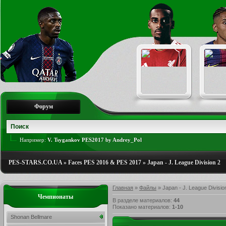
Форум
Например:
V. Tsygankov PES2017 by Andrey_Pol
PES-STARS.CO.UA
»
Faces PES 2016 & PES 2017
»
Japan - J. League Division 2
Главная
»
Файлы
» Japan - J. League Divisio
Чемпионаты
В разделе материалов
:
44
Показано материалов
:
1-10
Shonan Bellmare