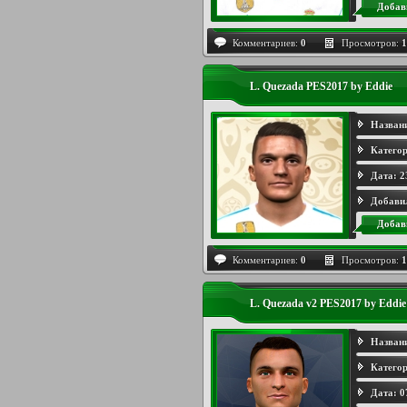
Добав
Комментариев:
0
Просмотров:
1
L. Quezada PES2017 by Eddie
Назван
Категор
Дата:
2
Добави
Добав
Комментариев:
0
Просмотров:
1
L. Quezada v2 PES2017 by Eddie
Назван
Категор
Дата:
0