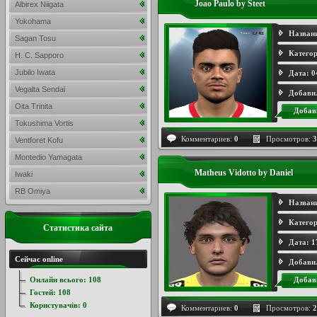
Joao Paulo by Steet
Albirex Niigata
Yokohama
Назван
Sagan Tosu
Категор
H. C. Sapporo
Jubilo Iwata
Дата:
0
Vegalta Sendai
Добави
Oita Trinita
Добав
Tokushima Vortis
Комментариев:
0
Просмотров:
3
Ventforet Kofu
Montedio Yamagata
Matheus Vidotto by Daniel
Iwaki
RB Omiya
Назван
Категор
Статистика сайта
Дата:
1
Сейчас online
Добави
Онлайн всього:
108
Добав
Гостей:
108
Користувачів:
0
Комментариев:
0
Просмотров:
2