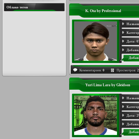
Облако тегов
K. Ota by Professional
Назван
Категор
Дата:
0
Добави
Добав
Комментариев:
0
Просмотров:
2
Yuri Lima Lara by Gleidson
Назван
Категор
Дата:
2
Добави
Добав