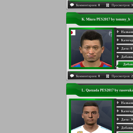
Комментариев:
0
Просмотров:
3
K. Miura PES2017 by tommy_b
Назван
Категор
Дата:
0
Добави
Добав
Комментариев:
0
Просмотров:
2
L. Quezada PES2017 by rasovuka
Назван
Категор
Дата:
3
Добави