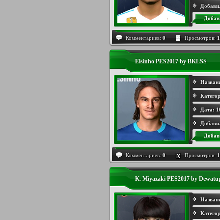
Добави
Добав
Комментариев:
0
Просмотров:
1
Elsinho PES2017 by BKLSS
Назван
Категор
Дата:
1
Добави
Добав
Комментариев:
0
Просмотров:
1
K. Miyazaki PES2017 by Dewatu
Назван
Категор