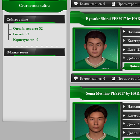
Комментариев:
0
Просмотров:
1
Статистика сайта
Ryosuke Shirai PES2017 by HA
Сейчас online
Онлайн всього:
52
Назван
Гостей:
52
Користувачів:
0
Категор
Дата:
2
Облако тегов
Добави
Добав
Комментариев:
0
Просмотров:
1
Soma Meshino PES2017 by HA
Назван
Категор
Дата:
2
Добави