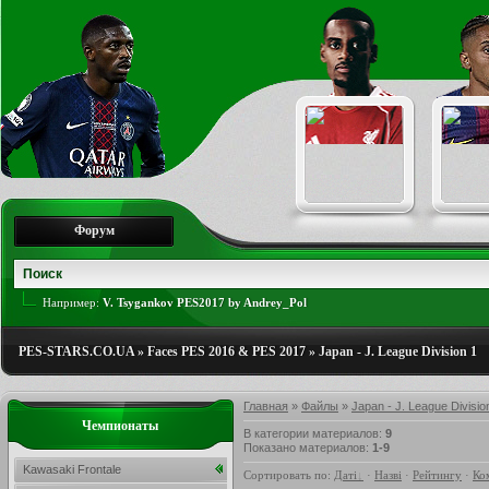
Форум
Например:
V. Tsygankov PES2017 by Andrey_Pol
PES-STARS.CO.UA
»
Faces PES 2016 & PES 2017
»
Japan - J. League Division 1
Главная
»
Файлы
»
Japan - J. League Divisio
Чемпионаты
В категории материалов
:
9
Показано материалов
:
1-9
Kawasaki Frontale
Сортировать по
:
Даті
·
Назві
·
Рейтингу
·
Ко