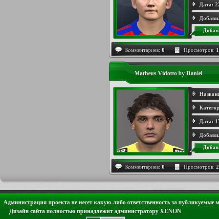
Дата:
2
Добави
Добав
Комментариев:
0
Просмотров:
1
Matheus Vidotto by Daniel
Назван
Категор
Дата:
1
Добави
Добав
Комментариев:
0
Просмотров:
2
Администрация проекта не несет какую-либо ответственность за публикуемые 
Дизайн сайта полностью принадлежит администратору XENON