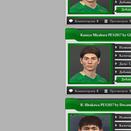
Добави
Добав
Комментариев:
0
Просмотров:
3
Kazuya Miyahara PES2017 by G
Назван
Категор
Дата:
1
Добави
Добав
Комментариев:
0
Просмотров:
3
R. Hirakawa PES2017 by Dewatu
Назван
Категор