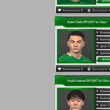
Добав
Комментариев:
0
Просмотров:
1
Kaito Chida PES2017 by Ghea
Назван
Категор
Дата:
1
Добави
Добав
Комментариев:
0
Просмотров:
3
Itsuki Someno PES2017 by Ghea
Назван
Категор
Дата:
1