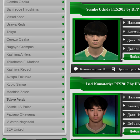
Gamba Osaka
Yosuke Uchida PES2017 by DPP
Sanfrecce Hiroshima
Vissel Kobe
Назван
Urawa Reds
Категор
Tokyo
Cerezo Osaka
Дата:
2
Nagoya Grampus
Добави
Kashima Antlers
Добав
Yokohama F. Marinos
Комментариев:
0
Просмотров:
6
Kashiwa Reysol
Avispa Fukuoka
Issei Kumatoriya PES2017 by 
Kyoto Sanga
Machida Zelvia
Назван
Tokyo Verdy
Категор
Shimizu S-Pulse
Fagiano Okayama
Дата:
1
V-Varen Nagasaki
Добави
JEF United
Добав