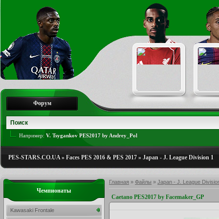
Форум
Например:
V. Tsygankov PES2017 by Andrey_Pol
PES-STARS.CO.UA
»
Faces PES 2016 & PES 2017
»
Japan - J. League Division 1
Главная
»
Файлы
»
Japan - J. League Divisio
Чемпионаты
Caetano PES2017 by Facemaker_GP
Kawasaki Frontale