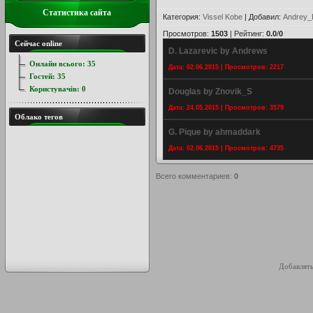
Статистика сайта
Категория
:
Vissel Kobe
|
Добавил
:
Andrey_
Просмотров
:
1503
|
Рейтинг
:
0.0
/
0
Сейчас online
D. Lazarevic by Andrews
Онлайн всього:
35
Дата: 02.06.2015 | Просмотров: 2217
Гостей:
35
Користувачів:
0
Douglas by Znovik_S
Дата: 24.05.2015 | Просмотров: 3579
Облако тегов
G. Pique by ahmaddark
Дата: 02.06.2015 | Просмотров: 4735
Всего комментариев
:
0
Добавлять