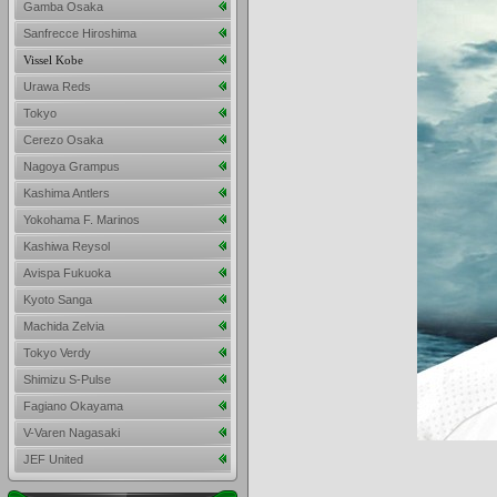
Gamba Osaka
Sanfrecce Hiroshima
Vissel Kobe
Urawa Reds
Tokyo
Cerezo Osaka
Nagoya Grampus
Kashima Antlers
Yokohama F. Marinos
Kashiwa Reysol
Avispa Fukuoka
Kyoto Sanga
Machida Zelvia
Tokyo Verdy
Shimizu S-Pulse
Fagiano Okayama
V-Varen Nagasaki
JEF United