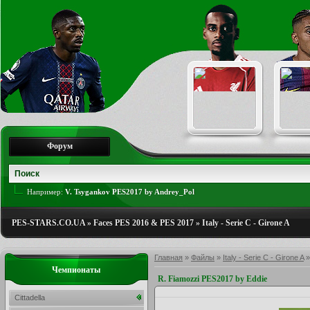
Форум
Например:
V. Tsygankov PES2017 by Andrey_Pol
PES-STARS.CO.UA
»
Faces PES 2016 & PES 2017
»
Italy - Serie C - Girone A
Главная
»
Файлы
»
Italy - Serie C - Girone A
Чемпионаты
R. Fiamozzi PES2017 by Eddie
Cittadella