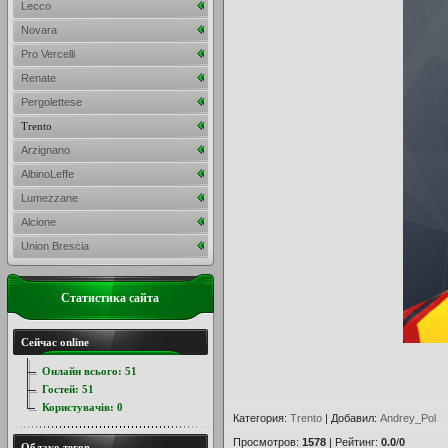
Lecco
Novara
Pro Vercelli
Renate
Pergolettese
Trento
Arzignano
AlbinoLeffe
Lumezzane
Alcione
Union Brescia
Статистика сайта
Сейчас online
Онлайн всього:
51
Гостей:
51
Користувачів:
0
Категория
:
Trento
|
Добавил
:
Andrey_Pol
Просмотров
:
1578
|
Рейтинг
:
0.0
/
0
Облако тегов